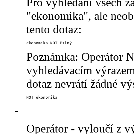
Pro vyhledání všech z
"ekonomika", ale neobs
tento dotaz:
ekonomika NOT Pilný
Poznámka: Operátor N
vyhledávacím výrazem 
dotaz nevrátí žádné vý
NOT ekonomika
-
Operátor
-
vyloučí z vý