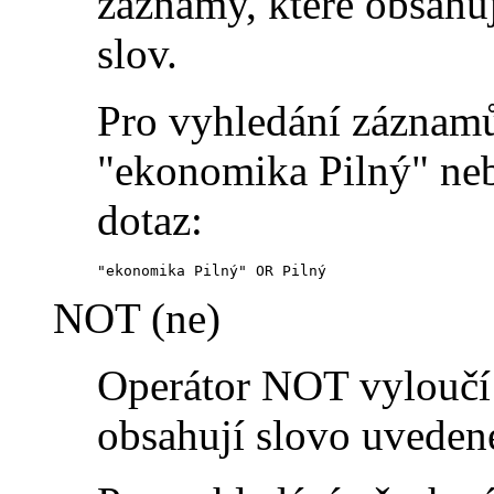
záznamy, které obsahu
slov.
Pro vyhledání záznamů
"ekonomika Pilný" neb
dotaz:
"ekonomika Pilný" OR Pilný
NOT (ne)
Operátor NOT vyloučí 
obsahují slovo uveden