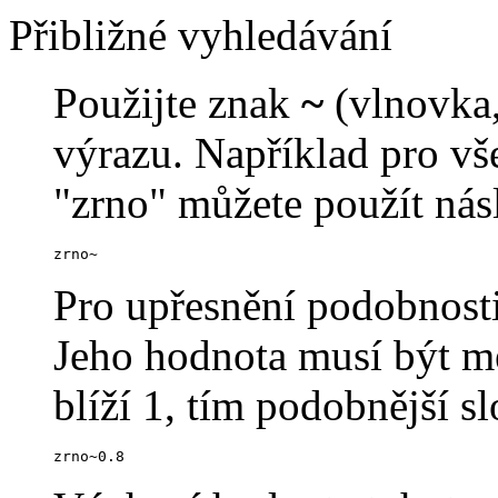
Přibližné vyhledávání
Použijte znak
~
(vlnovka,
výrazu. Například pro v
"zrno" můžete použít násl
zrno~
Pro upřesnění podobnosti
Jeho hodnota musí být me
blíží 1, tím podobnější s
zrno~0.8