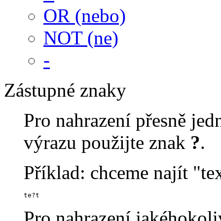
OR (nebo)
NOT (ne)
-
Zástupné znaky
Pro nahrazení přesně je
výrazu použijte znak
?
.
Příklad: chceme najít "tex
te?t
Pro nahrazení jakéhokoli