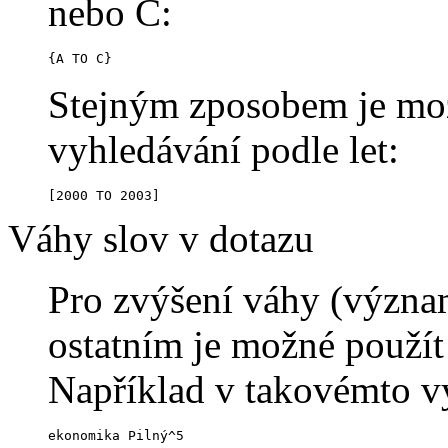
nebo C:
{A TO C}
Stejným zposobem je možn
vyhledávání podle let:
[2000 TO 2003]
Váhy slov v dotazu
Pro zvýšení váhy (význam
ostatním je možné použít
Například v takovémto v
ekonomika Pilný^5