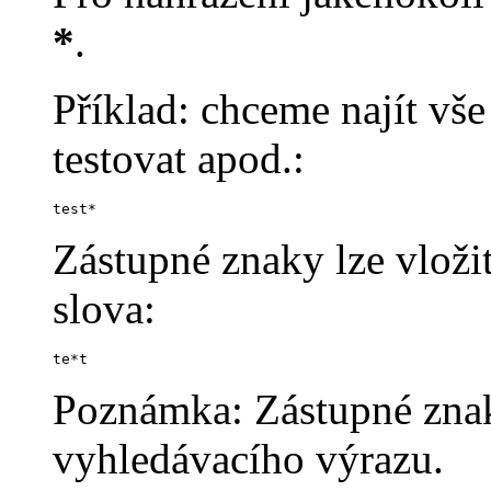
*
.
Příklad: chceme najít vše 
testovat apod.:
test*
Zástupné znaky lze vloži
slova:
te*t
Poznámka: Zástupné znaky
vyhledávacího výrazu.