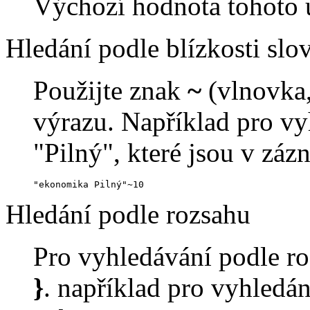
Výchozí hodnota tohoto u
Hledání podle blízkosti slo
Použijte znak
~
(vlnovka,
výrazu. Například pro vy
"Pilný", které jsou v zá
"ekonomika Pilný"~10
Hledání podle rozsahu
Pro vyhledávání podle ro
}
. například pro vyhledání