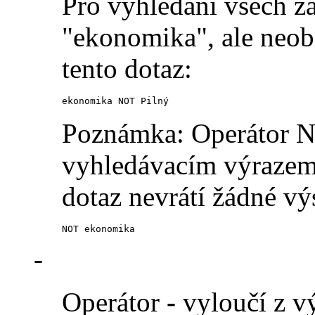
Pro vyhledání všech z
"ekonomika", ale neobs
tento dotaz:
ekonomika NOT Pilný
Poznámka: Operátor N
vyhledávacím výrazem 
dotaz nevrátí žádné vý
NOT ekonomika
-
Operátor
-
vyloučí z vý