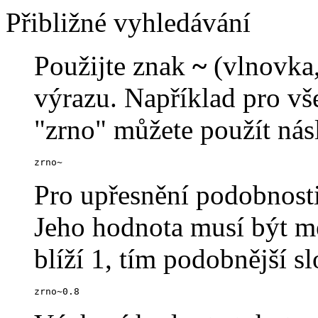
Přibližné vyhledávání
Použijte znak
~
(vlnovka,
výrazu. Například pro v
"zrno" můžete použít násl
zrno~
Pro upřesnění podobnosti
Jeho hodnota musí být me
blíží 1, tím podobnější s
zrno~0.8