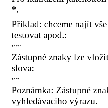
*
.
Příklad: chceme najít vše 
testovat apod.:
test*
Zástupné znaky lze vloži
slova:
te*t
Poznámka: Zástupné znaky
vyhledávacího výrazu.