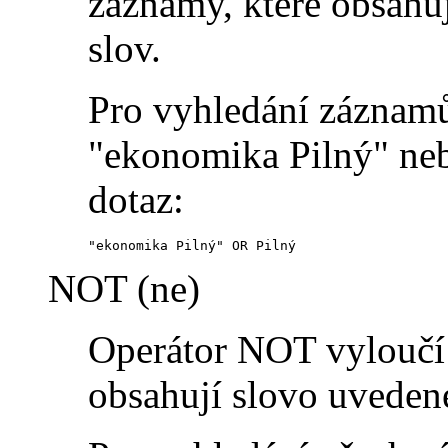
záznamy, které obsahu
slov.
Pro vyhledání záznamů
"ekonomika Pilný" neb
dotaz:
"ekonomika Pilný" OR Pilný
NOT (ne)
Operátor NOT vyloučí 
obsahují slovo uveden