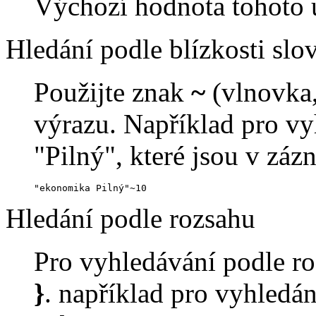
Výchozí hodnota tohoto u
Hledání podle blízkosti slo
Použijte znak
~
(vlnovka,
výrazu. Například pro vy
"Pilný", které jsou v zá
"ekonomika Pilný"~10
Hledání podle rozsahu
Pro vyhledávání podle ro
}
. například pro vyhledání