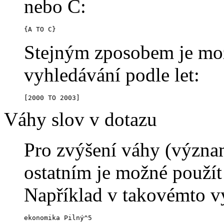
nebo C:
{A TO C}
Stejným zposobem je možn
vyhledávání podle let:
[2000 TO 2003]
Váhy slov v dotazu
Pro zvýšení váhy (význam
ostatním je možné použít
Například v takovémto v
ekonomika Pilný^5