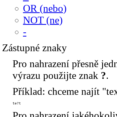
OR (nebo)
NOT (ne)
-
Zástupné znaky
Pro nahrazení přesně je
výrazu použijte znak
?
.
Příklad: chceme najít "tex
te?t
Pro nahrazení jakéhokoli