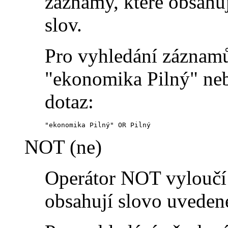
záznamy, které obsahu
slov.
Pro vyhledání záznamů
"ekonomika Pilný" neb
dotaz:
"ekonomika Pilný" OR Pilný
NOT (ne)
Operátor NOT vyloučí 
obsahují slovo uveden