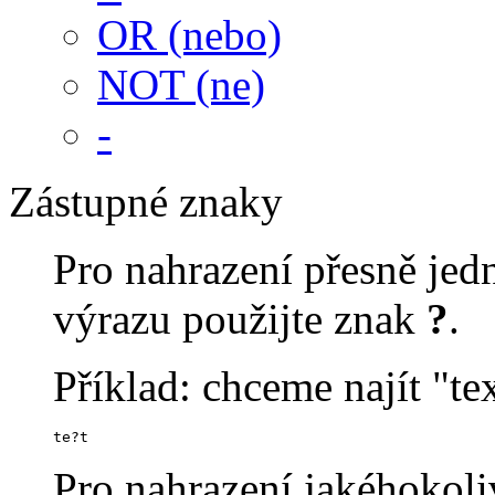
OR (nebo)
NOT (ne)
-
Zástupné znaky
Pro nahrazení přesně je
výrazu použijte znak
?
.
Příklad: chceme najít "tex
te?t
Pro nahrazení jakéhokoli