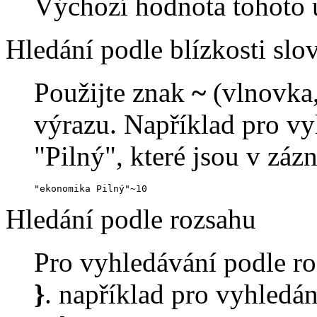
Výchozí hodnota tohoto u
Hledání podle blízkosti slo
Použijte znak
~
(vlnovka,
výrazu. Například pro vy
"Pilný", které jsou v zá
"ekonomika Pilný"~10
Hledání podle rozsahu
Pro vyhledávání podle ro
}
. například pro vyhledání