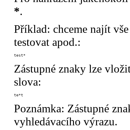
*
.
Příklad: chceme najít vše 
testovat apod.:
test*
Zástupné znaky lze vloži
slova:
te*t
Poznámka: Zástupné znaky
vyhledávacího výrazu.