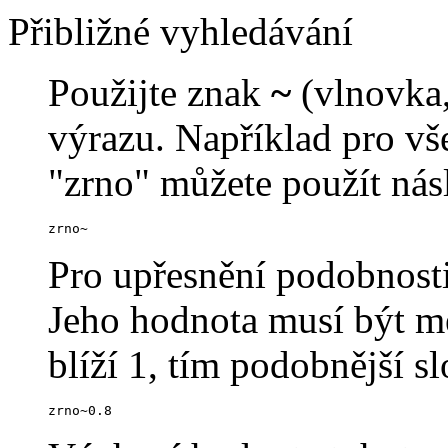
Přibližné vyhledávání
Použijte znak
~
(vlnovka,
výrazu. Například pro v
"zrno" můžete použít násl
zrno~
Pro upřesnění podobnosti
Jeho hodnota musí být me
blíží 1, tím podobnější s
zrno~0.8