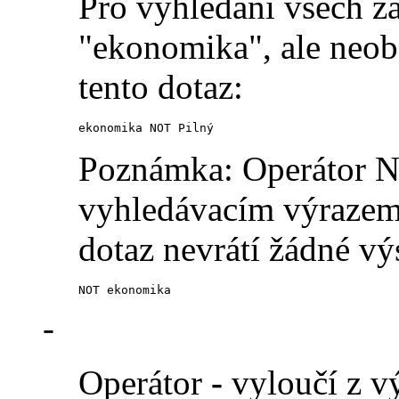
Pro vyhledání všech z
"ekonomika", ale neobs
tento dotaz:
ekonomika NOT Pilný
Poznámka: Operátor N
vyhledávacím výrazem 
dotaz nevrátí žádné vý
NOT ekonomika
-
Operátor
-
vyloučí z vý