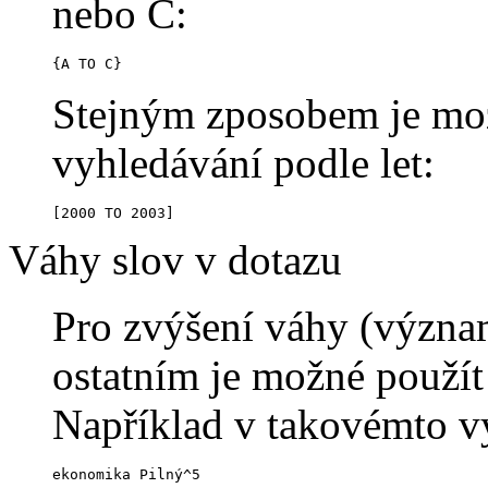
nebo C:
{A TO C}
Stejným zposobem je možn
vyhledávání podle let:
[2000 TO 2003]
Váhy slov v dotazu
Pro zvýšení váhy (význam
ostatním je možné použít
Například v takovémto v
ekonomika Pilný^5