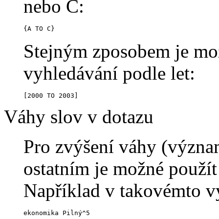
nebo C:
{A TO C}
Stejným zposobem je možn
vyhledávání podle let:
[2000 TO 2003]
Váhy slov v dotazu
Pro zvýšení váhy (význam
ostatním je možné použít
Například v takovémto v
ekonomika Pilný^5