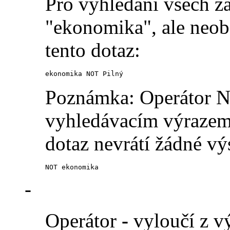
Pro vyhledání všech z
"ekonomika", ale neobs
tento dotaz:
ekonomika NOT Pilný
Poznámka: Operátor N
vyhledávacím výrazem 
dotaz nevrátí žádné vý
NOT ekonomika
-
Operátor
-
vyloučí z vý