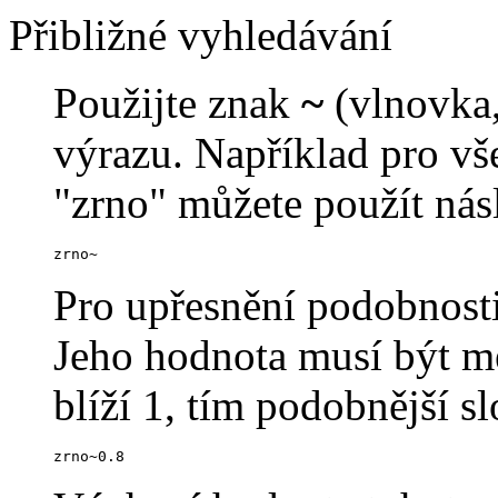
Přibližné vyhledávání
Použijte znak
~
(vlnovka,
výrazu. Například pro v
"zrno" můžete použít násl
zrno~
Pro upřesnění podobnosti
Jeho hodnota musí být me
blíží 1, tím podobnější s
zrno~0.8