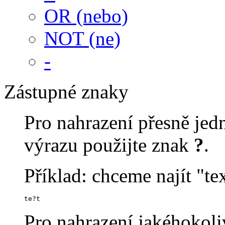
OR (nebo)
NOT (ne)
-
Zástupné znaky
Pro nahrazení přesně je
výrazu použijte znak
?
.
Příklad: chceme najít "tex
te?t
Pro nahrazení jakéhokoli