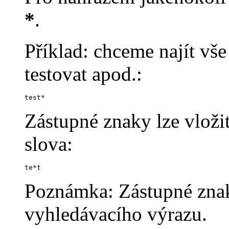
*
.
Příklad: chceme najít vše 
testovat apod.:
test*
Zástupné znaky lze vloži
slova:
te*t
Poznámka: Zástupné znaky
vyhledávacího výrazu.