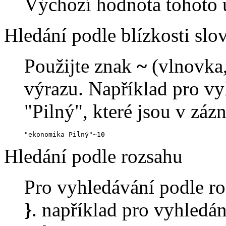
Výchozí hodnota tohoto u
Hledání podle blízkosti slo
Použijte znak
~
(vlnovka,
výrazu. Například pro vy
"Pilný", které jsou v zá
"ekonomika Pilný"~10
Hledání podle rozsahu
Pro vyhledávání podle ro
}
. například pro vyhledání