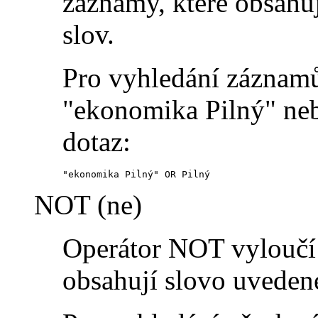
záznamy, které obsahu
slov.
Pro vyhledání záznamů
"ekonomika Pilný" neb
dotaz:
"ekonomika Pilný" OR Pilný
NOT (ne)
Operátor NOT vyloučí 
obsahují slovo uveden