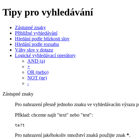
Tipy pro vyhledávání
Zástupné znaky
Přibližné vyhledávání
Hledání podle blízkosti slov
Hledání podle rozsahu
Váhy slov v dotazu
Logické vyhledávací operátory
AND (a)
+
OR (nebo)
NOT (ne)
-
Zástupné znaky
Pro nahrazení přesně jednoho znaku ve vyhledávacím výrazu p
Příklad: chceme najít "text" nebo "test":
te?t
Pro nahrazení jakéhokoliv množství znaků použijte znak
*
.