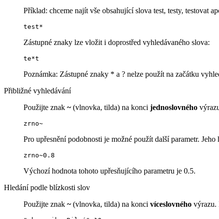
Příklad: chceme najít vše obsahující slova test, testy, testovat ap
test*
Zástupné znaky lze vložit i doprostřed vyhledávaného slova:
te*t
Poznámka: Zástupné znaky * a ? nelze použít na začátku vyhle
Přibližné vyhledávání
Použijte znak
~
(vlnovka, tilda) na konci
jednoslovného
výrazu
zrno~
Pro upřesnění podobnosti je možné použít další parametr. Jeho 
zrno~0.8
Výchozí hodnota tohoto upřesňujícího parametru je 0.5.
Hledání podle blízkosti slov
Použijte znak
~
(vlnovka, tilda) na konci
víceslovného
výrazu. 