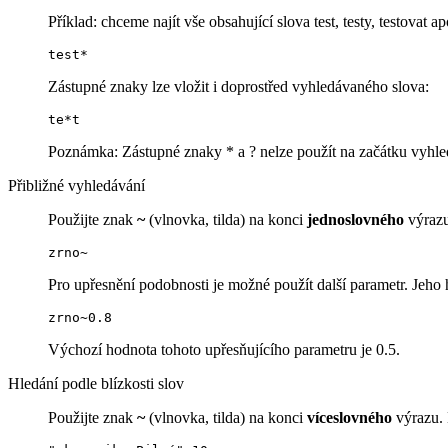
Příklad: chceme najít vše obsahující slova test, testy, testovat ap
test*
Zástupné znaky lze vložit i doprostřed vyhledávaného slova:
te*t
Poznámka: Zástupné znaky * a ? nelze použít na začátku vyhle
Přibližné vyhledávání
Použijte znak
~
(vlnovka, tilda) na konci
jednoslovného
výrazu
zrno~
Pro upřesnění podobnosti je možné použít další parametr. Jeho 
zrno~0.8
Výchozí hodnota tohoto upřesňujícího parametru je 0.5.
Hledání podle blízkosti slov
Použijte znak
~
(vlnovka, tilda) na konci
víceslovného
výrazu. 