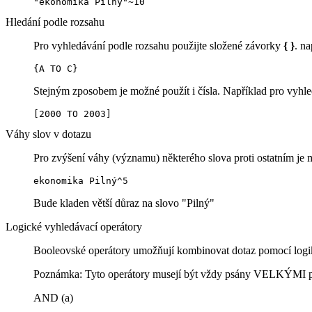
"ekonomika Pilný"~10
Hledání podle rozsahu
Pro vyhledávání podle rozsahu použijte složené závorky
{ }
. na
{A TO C}
Stejným zposobem je možné použít i čísla. Například pro vyhled
[2000 TO 2003]
Váhy slov v dotazu
Pro zvýšení váhy (významu) některého slova proti ostatním je
ekonomika Pilný^5
Bude kladen větší důraz na slovo "Pilný"
Logické vyhledávací operátory
Booleovské operátory umožňují kombinovat dotaz pomocí logiky
Poznámka: Tyto operátory musejí být vždy psány VELKÝMI 
AND (a)