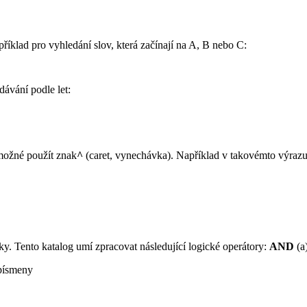
příklad pro vyhledání slov, která začínají na A, B nebo C:
ávání podle let:
 možné použít znak
^
(caret, vynechávka). Například v takovémto výrazu
. Tento katalog umí zpracovat následující logické operátory:
AND
(a
písmeny