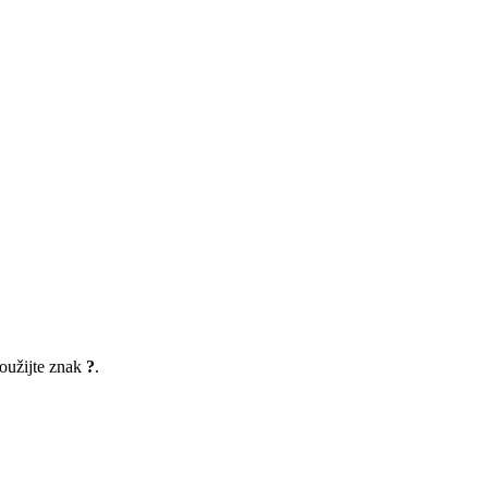
oužijte znak
?
.