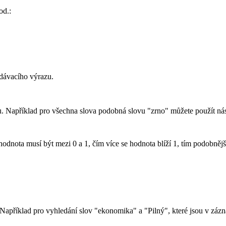
od.:
dávacího výrazu.
. Například pro všechna slova podobná slovu "zrno" můžete použít nás
hodnota musí být mezi 0 a 1, čím více se hodnota blíží 1, tím podobnějš
Například pro vyhledání slov "ekonomika" a "Pilný", které jsou v záz