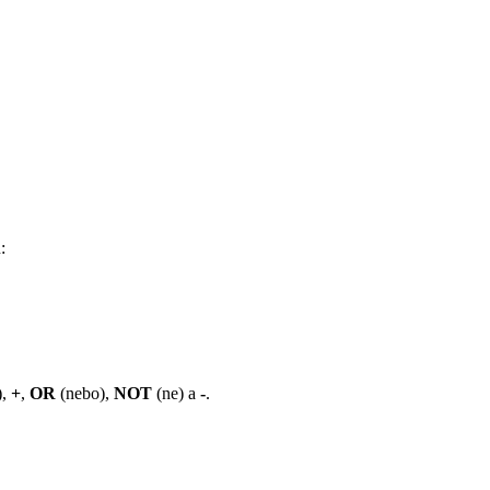
:
),
+
,
OR
(nebo),
NOT
(ne) a
-
.