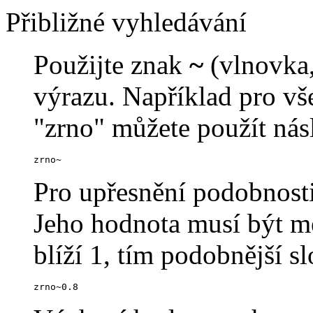
Přibližné vyhledávání
Použijte znak
~
(vlnovka,
výrazu. Například pro v
"zrno" můžete použít násl
zrno~
Pro upřesnění podobnosti
Jeho hodnota musí být me
blíží 1, tím podobnější s
zrno~0.8