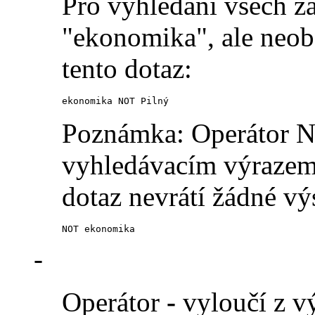
Pro vyhledání všech z
"ekonomika", ale neobs
tento dotaz:
ekonomika NOT Pilný
Poznámka: Operátor N
vyhledávacím výrazem 
dotaz nevrátí žádné vý
NOT ekonomika
-
Operátor
-
vyloučí z vý