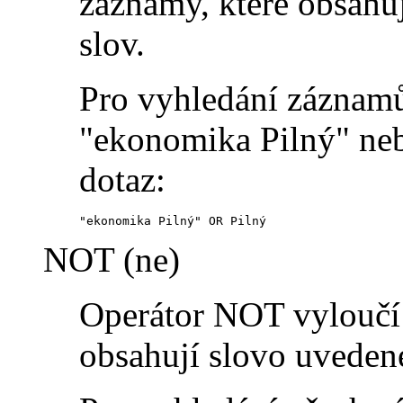
záznamy, které obsahu
slov.
Pro vyhledání záznamů
"ekonomika Pilný" neb
dotaz:
"ekonomika Pilný" OR Pilný
NOT (ne)
Operátor NOT vyloučí 
obsahují slovo uveden