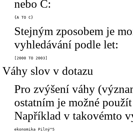
nebo C:
{A TO C}
Stejným zposobem je možn
vyhledávání podle let:
[2000 TO 2003]
Váhy slov v dotazu
Pro zvýšení váhy (význam
ostatním je možné použít
Například v takovémto v
ekonomika Pilný^5