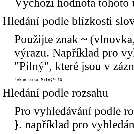
Výchozí hodnota tohoto u
Hledání podle blízkosti slo
Použijte znak
~
(vlnovka,
výrazu. Například pro vy
"Pilný", které jsou v zá
"ekonomika Pilný"~10
Hledání podle rozsahu
Pro vyhledávání podle ro
}
. například pro vyhledání