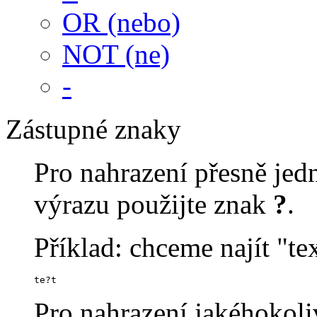
OR (nebo)
NOT (ne)
-
Zástupné znaky
Pro nahrazení přesně je
výrazu použijte znak
?
.
Příklad: chceme najít "tex
te?t
Pro nahrazení jakéhokoli