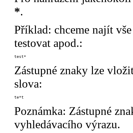
*
.
Příklad: chceme najít vše 
testovat apod.:
test*
Zástupné znaky lze vloži
slova:
te*t
Poznámka: Zástupné znaky
vyhledávacího výrazu.