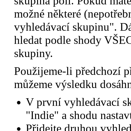
skupina polí. Pokud máte
možné některé (nepotřebn
vyhledávací skupinu". Dál
hledat podle shody VŠ
skupiny.
Použijeme-li předchozí př
můžeme výsledku dosáhn
V první vyhledávací sk
"Indie" a shodu nast
Přidejte druhou vyhled