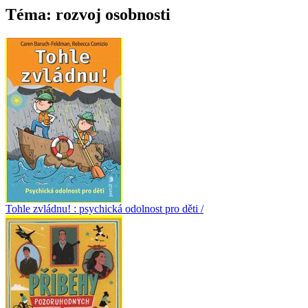
Téma: rozvoj osobnosti
Tohle zvládnu! : psychická odolnost pro děti /