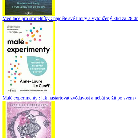
Meditace pro smrtelníky : najděte své limity a vytoužený klid za 28 dn
Malé experimenty : jak nastartovat zvědavost a nebát se žít po svém /