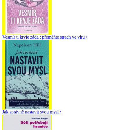
Vesmír ti kryje záda : přeměňte strach ve víru /
Jak správně nastavit svou mysl /