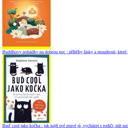
Buddhovy pohádky na dobrou noc : příběhy lásky a moudrosti, které oko
Buď cool jako kočka : jak najít své pravé já, vycházet s rodiči, mít s