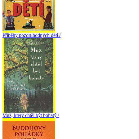
Příběhy pozoruhodných dětí /
Muž, který chtěl být bohatý /