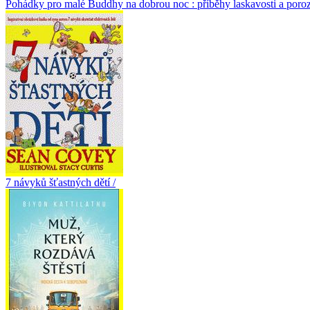
Pohádky pro malé Buddhy na dobrou noc : příběhy laskavosti a porozumě
7 návyků šťastných dětí /