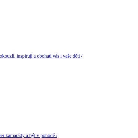
uzlí, inspirují a obohatí vás i vaše děti /
uper kamarády a být v pohodě /