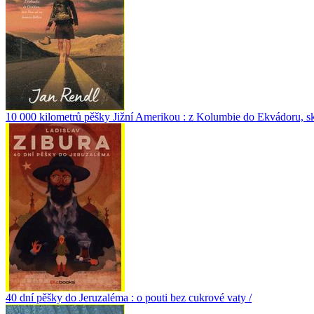
10 000 kilometrů pěšky Jižní Amerikou : z Kolumbie do Ekvádoru, skr
40 dní pěšky do Jeruzaléma : o pouti bez cukrové vaty /