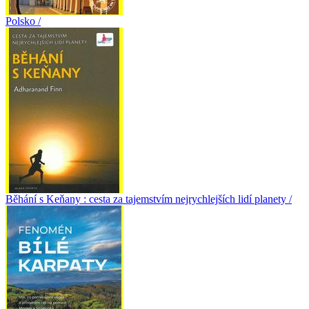
Polsko /
Běhání s Keňany : cesta za tajemstvím nejrychlejších lidí planety /