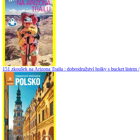
151 zkoušek na Arizona Trailu : dobrodružství holky s bucket listem /