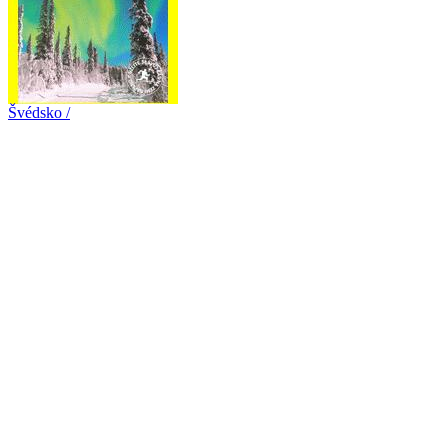
Švédsko /