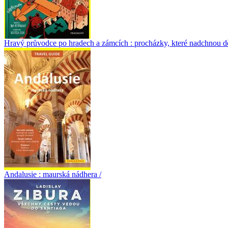
Hravý průvodce po hradech a zámcích : procházky, které nadchnou dět
Andalusie : maurská nádhera /