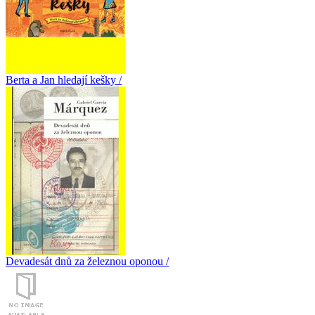
Berta a Jan hledají kešky /
Devadesát dnů za železnou oponou /