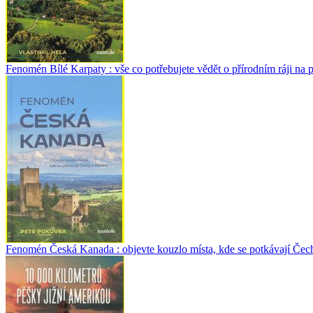
Fenomén Bílé Karpaty : vše co potřebujete vědět o přírodním ráji na
Fenomén Česká Kanada : objevte kouzlo místa, kde se potkávají Čec