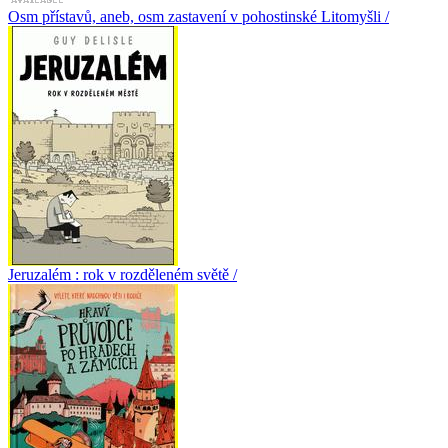
Osm přístavů, aneb, osm zastavení v pohostinské Litomyšli /
Jeruzalém : rok v rozděleném světě /