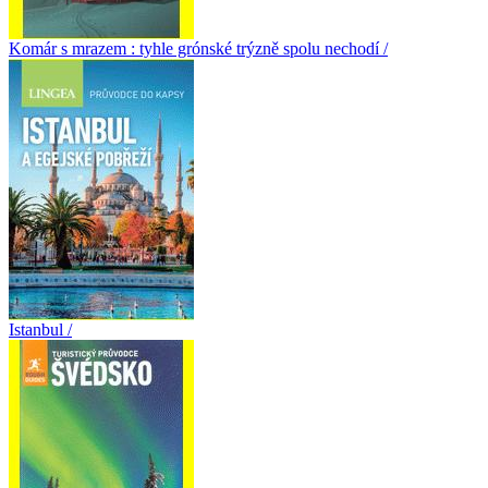
Komár s mrazem : tyhle grónské trýzně spolu nechodí /
Istanbul /