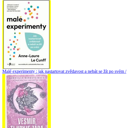
Malé experimenty : jak nastartovat zvědavost a nebát se žít po svém /