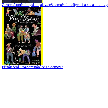
Ztracené umění myslet : jak zlepšit emoční inteligenci a dosáhnout v
Přináležení : rozpomínání se na domov /