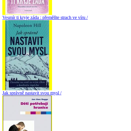
Vesmír ti kryje záda : přeměňte strach ve víru /
Jak správně nastavit svou mysl /