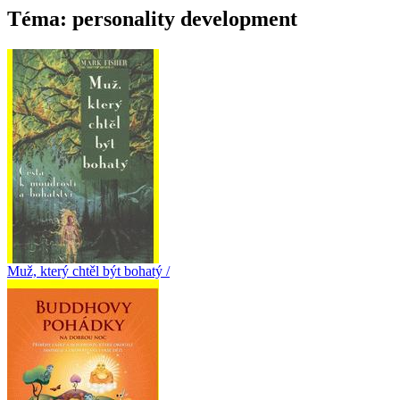
Téma: personality development
Muž, který chtěl být bohatý /