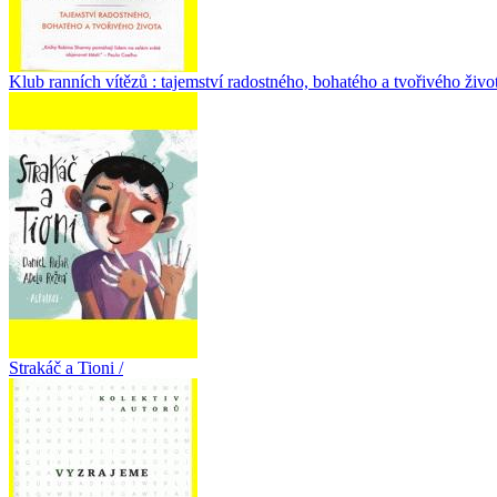
Klub ranních vítězů : tajemství radostného, bohatého a tvořivého život
Strakáč a Tioni /