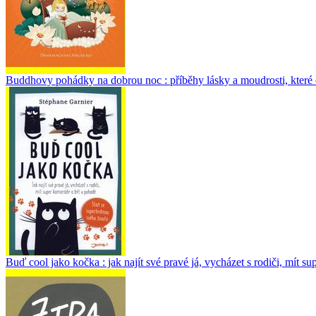
Buddhovy pohádky na dobrou noc : příběhy lásky a moudrosti, které oko
Buď cool jako kočka : jak najít své pravé já, vycházet s rodiči, mít s