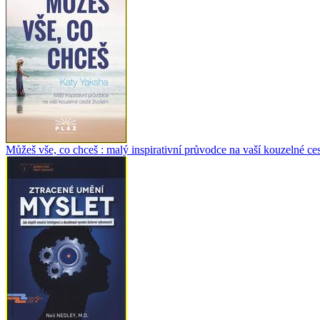
Můžeš vše, co chceš : malý inspirativní průvodce na vaší kouzelné ces