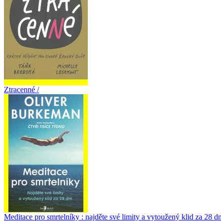
Ztracenné /
Meditace pro smrtelníky : najděte své limity a vytoužený klid za 28 dn