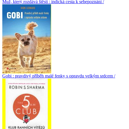
Muž, který rozdává štěstí : indická cesta k sebepoznání /
Gobi : pravdivý příběh malé fenky s opravdu velkým srdcem /