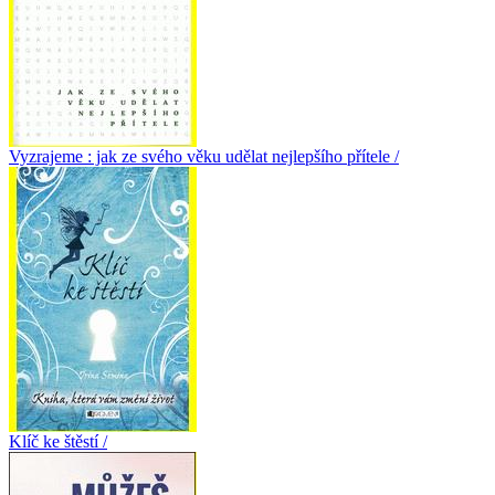
Vyzrajeme : jak ze svého věku udělat nejlepšího přítele /
Klíč ke štěstí /