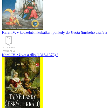
Karel IV. v kouzelném kukátku : pohledy do života římského císaře a 
Karel IV. : život a dílo (1316-1378) /