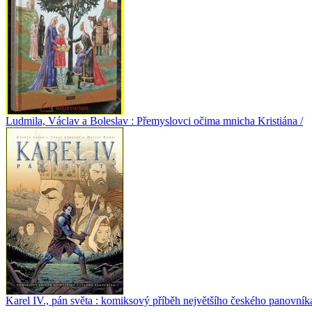
Ludmila, Václav a Boleslav : Přemyslovci očima mnicha Kristiána /
Karel IV., pán světa : komiksový příběh největšího českého panovníka