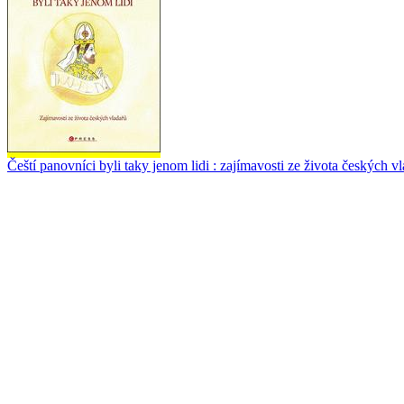
Čeští panovníci byli taky jenom lidi : zajímavosti ze života českých vl