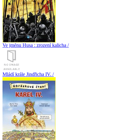
Ve jménu Husa : zrození kalicha /
Mládí krále Jindřicha IV. /