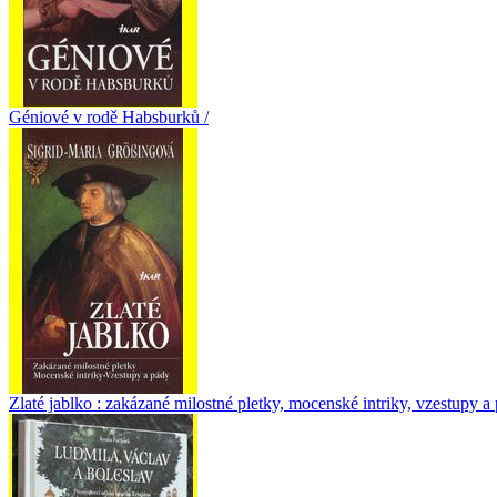
Géniové v rodě Habsburků /
Zlaté jablko : zakázané milostné pletky, mocenské intriky, vzestupy a 