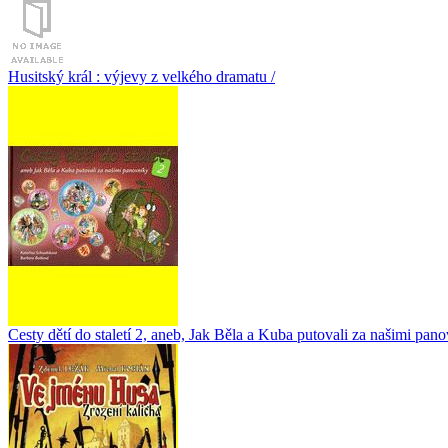
Husitský král : výjevy z velkého dramatu /
Cesty dětí do staletí 2, aneb, Jak Běla a Kuba putovali za našimi pano