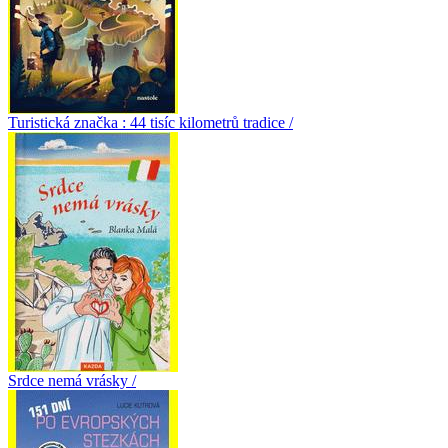
Turistická značka : 44 tisíc kilometrů tradice /
Srdce nemá vrásky /