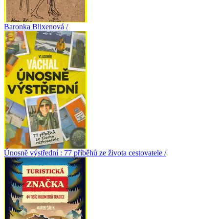
Baronka Blixenová /
Únosně výstřední : 77 příběhů ze života cestovatele /