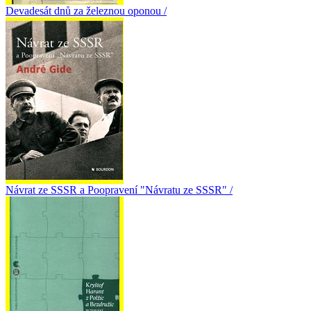
Devadesát dnů za železnou oponou /
Návrat ze SSSR a Poopravení "Návratu ze SSSR" /