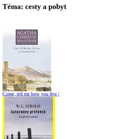
Téma: cesty a pobyt
Come, tell me how you live /