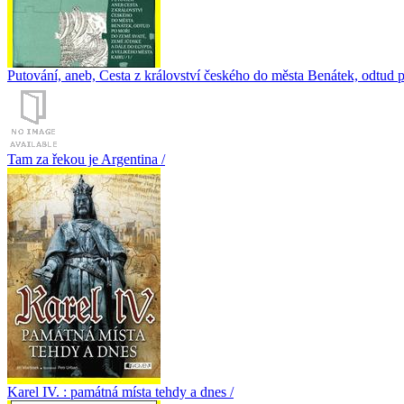
Putování, aneb, Cesta z království českého do města Benátek, odtud 
Tam za řekou je Argentina /
Karel IV. : památná místa tehdy a dnes /