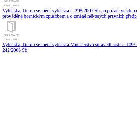
Vyhláška, kterou se mění vyhláška č. 298/2005 Sb., o požadavcích na 
prováděné hornickým způsobem a o změně některých právních předpi
Vyhláška, kterou se mění vyhláška Ministerstva spravedlnosti č. 109/
242/2006 Sb.