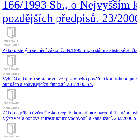
166/1993 Sb., o Nejvyšším k
pozdějších předpisů. 23/200
Zákon, kterým se mění zákon č. 89/1995 Sb., o státní statistické služb
Vyhláška, kterou se stanoví vzor písemného pověření kontrolního p
buňkách a souvisejících činností. 231/2006 Sb.
Zákon o přijetí úvěru Českou republikou od mezinárodní finanční inst
Výstavba a obnova infrastruktury vodovodů a kanalizací. 232/2006 S