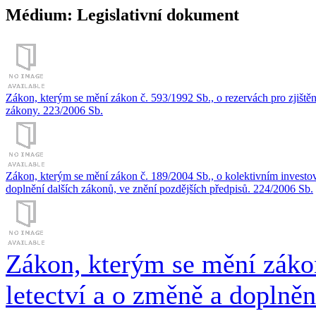
Médium: Legislativní dokument
Zákon, kterým se mění zákon č. 593/1992 Sb., o rezervách pro zjištění
zákony. 223/2006 Sb.
Zákon, kterým se mění zákon č. 189/2004 Sb., o kolektivním investová
doplnění dalších zákonů, ve znění pozdějších předpisů. 224/2006 Sb.
Zákon, kterým se mění zákon
letectví a o změně a doplněn