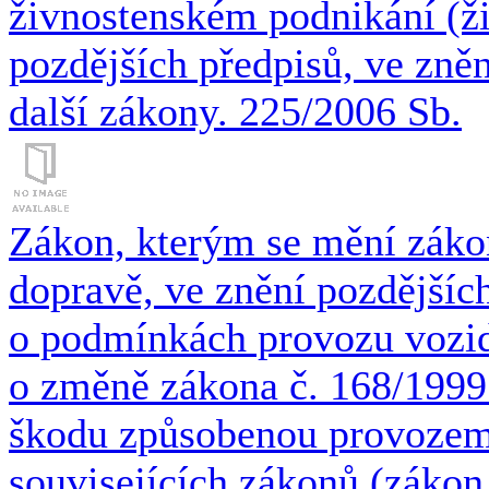
živnostenském podnikání (ži
pozdějších předpisů, ve zněn
další zákony. 225/2006 Sb.
Zákon, kterým se mění zákon
dopravě, ve znění pozdějších
o podmínkách provozu vozi
o změně zákona č. 168/1999 
škodu způsobenou provozem 
souvisejících zákonů (zákon