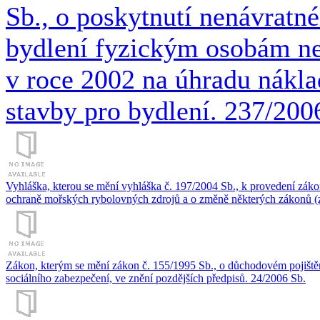
Sb., o poskytnutí nenávratné
bydlení fyzickým osobám n
v roce 2002 na úhradu nákl
stavby pro bydlení. 237/200
Vyhláška, kterou se mění vyhláška č. 197/2004 Sb., k provedení zákon
ochraně mořských rybolovných zdrojů a o změně některých zákonů (z
Zákon, kterým se mění zákon č. 155/1995 Sb., o důchodovém pojištění
sociálního zabezpečení, ve znění pozdějších předpisů. 24/2006 Sb.