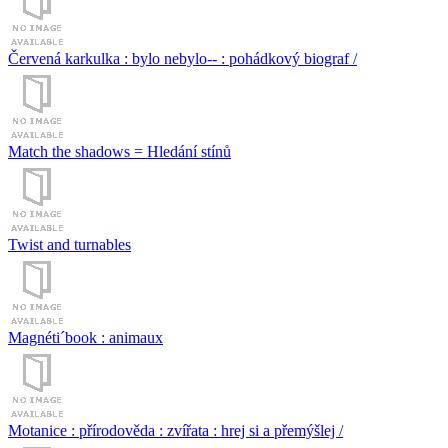
Červená karkulka : bylo nebylo-- : pohádkový biograf /
Match the shadows = Hledání stínů
Twist and turnables
Magnéti´book : animaux
Motanice : přírodověda : zvířata : hrej si a přemýšlej /