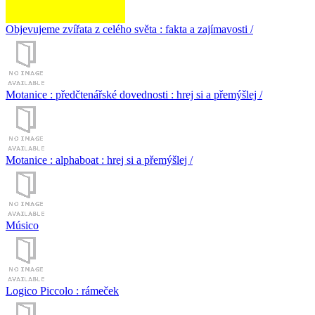
Objevujeme zvířata z celého světa : fakta a zajímavosti /
Motanice : předčtenářské dovednosti : hrej si a přemýšlej /
Motanice : alphaboat : hrej si a přemýšlej /
Músico
Logico Piccolo : rámeček