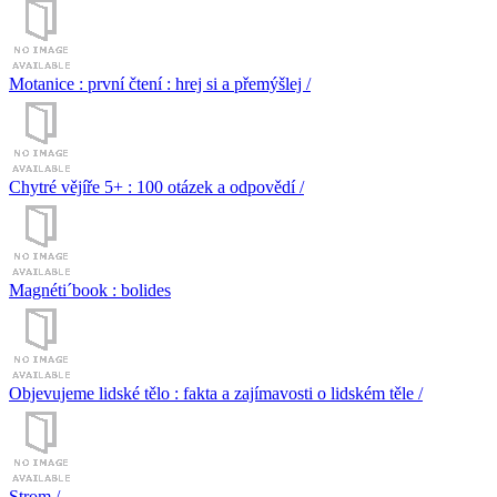
Motanice : první čtení : hrej si a přemýšlej /
Chytré vějíře 5+ : 100 otázek a odpovědí /
Magnéti´book : bolides
Objevujeme lidské tělo : fakta a zajímavosti o lidském těle /
Strom /