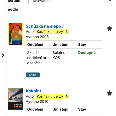
Seřadit
podle
Schůzka na slepo /
Autor
Kosiński
,
Jerzy
N
.
Vydáno 2005
Oddělení
Umístění
Stav
Sklad -
Beletrie -
Dostupné
oddělení pro
KOS
dospělé
Kniha
Kokpit /
Autor
Kosiński
,
Jerzy
N
.
Vydáno 2010
Oddělení
Umístění
Stav