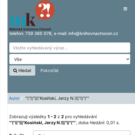
Zobrazuji výsledky
Přeskočit na obsah
1 - 2
z
2
pro vyhledávání '
"\"\\"\\\"Kosiński,
Tog
Jerzy N.\\\"\\"\""
'
navig
telefon:
739 385 078
, e-mail:
info@knihovnachocen.cz
Hledat
Pokročilé
Autor
"\"\\"\\\"Kosiński, Jerzy N.\\\"\\"\""
Zobrazuji výsledky
1 - 2
z
2
pro vyhledávání
'
"\"\\"\\\"Kosiński, Jerzy N.\\\"\\"\""
'
, doba hledání: 0,01 s.