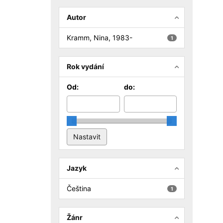
Autor
Kramm, Nina, 1983-
1
Rok vydání
Od:
do:
Jazyk
Čeština
1
Žánr