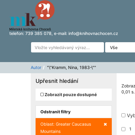
Zobrazuji výsledky
Přeskočit na obsah
1 - 1
z
1
pro vyhledávání '
"\"Kramm, Nina, 1983-
telefon:
739 385 078
, e-mail:
info@knihovnachocen.cz
Autor
"\"Kramm, Nina, 1983-\""
Upřesnit hledání
Zobraz
0,01 s.
Zobrazit pouze dostupné
Odstranit filtry
Vyb
Zrušit filtr
Oblast: Greater Caucasus
1
Mountains