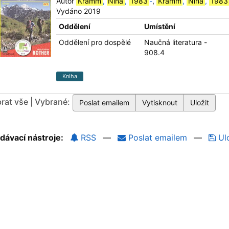
Autor
Kramm
,
Nina
,
1983
-
,
Kramm
,
Nina
,
1983
Vydáno 2019
Oddělení
Umístění
Oddělení pro dospělé
Naučná literatura -
908.4
Kniha
rat vše | Vybrané:
dávací nástroje:
RSS
—
Poslat emailem
—
Ulo