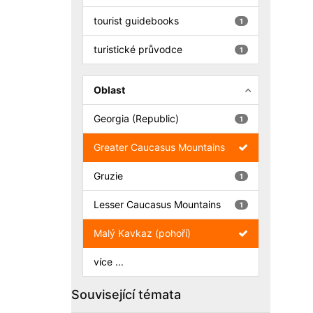
tourist guidebooks
1
turistické průvodce
1
Oblast
Georgia (Republic)
1
Greater Caucasus Mountains
Gruzie
1
Lesser Caucasus Mountains
1
Malý Kavkaz (pohoří)
více ...
Související témata