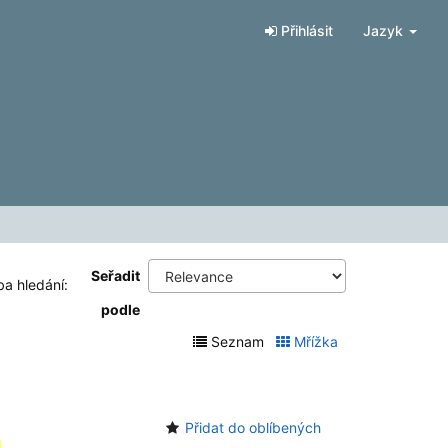
Přihlásit
Jazyk
Seřadit
ba hledání:
podle
Seznam
Mřížka
Přidat do oblíbených