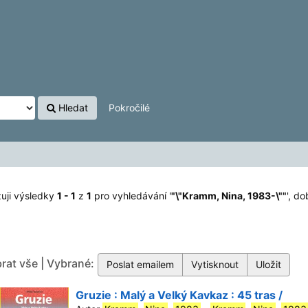
\""
'
Hledat
Pokročilé
uji výsledky
1 - 1
z
1
pro vyhledávání '
"\"Kramm, Nina, 1983-\""
'
, do
rat vše | Vybrané:
Gruzie : Malý a Velký Kavkaz : 45 tras /