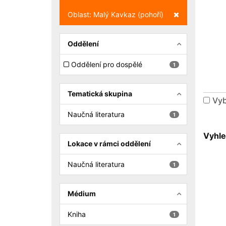
Zrušit filtr
Oblast: Malý Kavkaz (pohoří)
Oddělení
Oddělení pro dospělé
1
Tematická skupina
Vyb
Naučná literatura
1
Vyhle
Lokace v rámci oddělení
Naučná literatura
1
Médium
Kniha
1