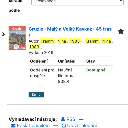
Seřadit
podle
Gruzie : Malý a Velký Kavkaz : 45 tras
/
Autor
Kramm
,
Nina
,
1983
-
,
Kramm
,
Nina
,
1983
-
Vydáno 2019
Oddělení
Umístění
Stav
Oddělení pro
Naučná
Dostupné
dospělé
literatura -
908.4
Kniha
Vyhledávací nástroje:
RSS
—
Poslat emailem
—
Uložit hledání