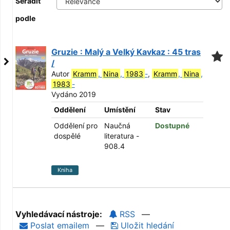
Seřadit
podle
Gruzie : Malý a Velký Kavkaz : 45 tras
/
Autor
Kramm
,
Nina
,
1983
-
,
Kramm
,
Nina
,
1983
-
Vydáno 2019
Oddělení
Umístění
Stav
Oddělení pro
Naučná
Dostupné
dospělé
literatura -
908.4
Kniha
Vyhledávací nástroje:
RSS
—
Poslat emailem
—
Uložit hledání