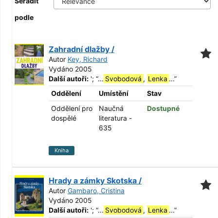
Seřadit
podle
Zahradní dlažby /
Autor
Key, Richard
Vydáno 2005
Další autoři:
';
“
...
Svobodová
,
Lenka
...
”
Oddělení
Umístění
Stav
Oddělení pro
Naučná
Dostupné
dospělé
literatura -
635
Kniha
Hrady a zámky Skotska /
Autor
Gambaro, Cristina
Vydáno 2005
Další autoři:
';
“
...
Svobodová
,
Lenka
...
”