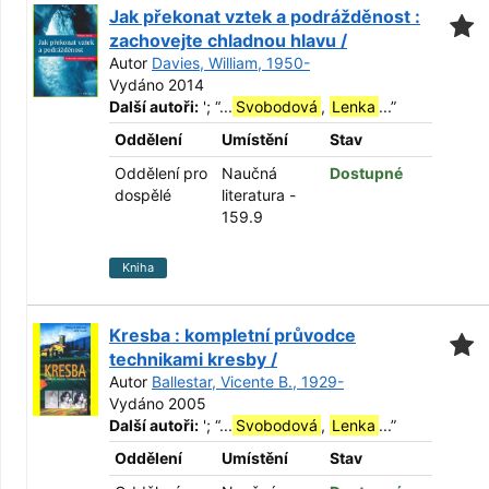
Jak překonat vztek a podrážděnost :
zachovejte chladnou hlavu /
Autor
Davies, William, 1950-
Vydáno 2014
Další autoři:
';
“
...
Svobodová
,
Lenka
...
”
Oddělení
Umístění
Stav
Oddělení pro
Naučná
Dostupné
dospělé
literatura -
159.9
Kniha
Kresba : kompletní průvodce
technikami kresby /
Autor
Ballestar, Vicente B., 1929-
Vydáno 2005
Další autoři:
';
“
...
Svobodová
,
Lenka
...
”
Oddělení
Umístění
Stav