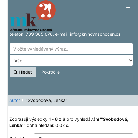
Zobrazuji výsledky
Přeskočit na obsah
1 - 6
z
6
pro vyhledávání '
"Svobodová,
Tog
Lenka"
'
navig
telefon:
739 385 078
, e-mail:
info@knihovnachocen.cz
Hledat
Pokročilé
Autor
"Svobodová, Lenka"
Zobrazuji výsledky
1 - 6
z
6
pro vyhledávání '
"Svobodová,
Lenka"
'
, doba hledání: 0,02 s.