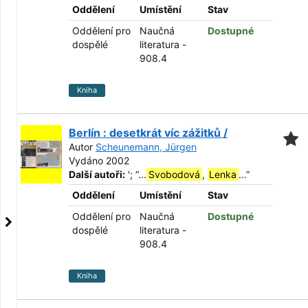
Oddělení
Umístění
Stav
Oddělení pro
Naučná
Dostupné
dospělé
literatura -
908.4
Kniha
Berlín : desetkrát víc zážitků /
Autor
Scheunemann, Jürgen
Vydáno 2002
Další autoři:
';
“
...
Svobodová
,
Lenka
...
”
Oddělení
Umístění
Stav
Oddělení pro
Naučná
Dostupné
dospělé
literatura -
908.4
Kniha