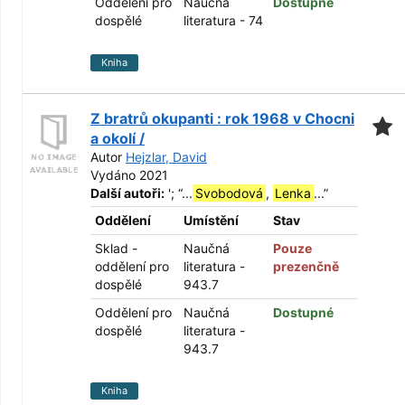
Oddělení pro
Naučná
Dostupné
dospělé
literatura - 74
Kniha
Z bratrů okupanti : rok 1968 v Chocni
a okolí /
Autor
Hejzlar, David
Vydáno 2021
Další autoři:
';
“
...
Svobodová
,
Lenka
...
”
Oddělení
Umístění
Stav
Sklad -
Naučná
Pouze
oddělení pro
literatura -
prezenčně
dospělé
943.7
Oddělení pro
Naučná
Dostupné
dospělé
literatura -
943.7
Kniha