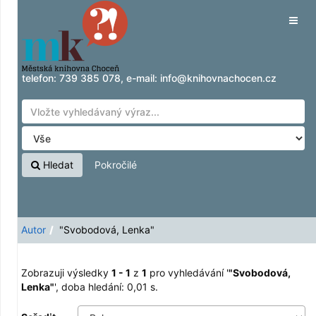
Zobrazuji výsledky
Přeskočit na obsah
1 - 1
z
1
pro vyhledávání '
"Svobodová,
Tog
Lenka"
'
navig
telefon:
739 385 078
, e-mail:
info@knihovnachocen.cz
Hledat
Pokročilé
Autor
"Svobodová, Lenka"
Zobrazuji výsledky
1 - 1
z
1
pro vyhledávání '
"Svobodová,
Lenka"
'
, doba hledání: 0,01 s.