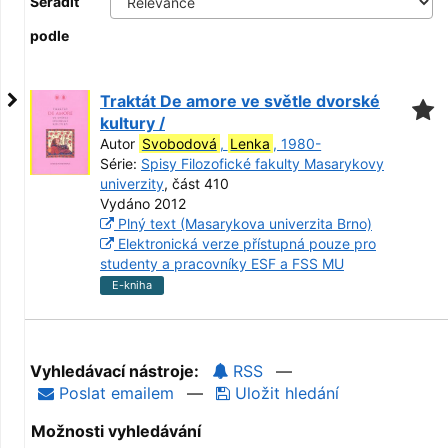
Seřadit
podle
Traktát De amore ve světle dvorské
kultury /
Autor
Svobodová
,
Lenka
, 1980-
Série:
Spisy Filozofické fakulty Masarykovy
univerzity
, část 410
Vydáno 2012
Plný text (Masarykova univerzita Brno)
Elektronická verze přístupná pouze pro
studenty a pracovníky ESF a FSS MU
E-kniha
Vyhledávací nástroje:
RSS
—
Poslat emailem
—
Uložit hledání
Možnosti vyhledávání