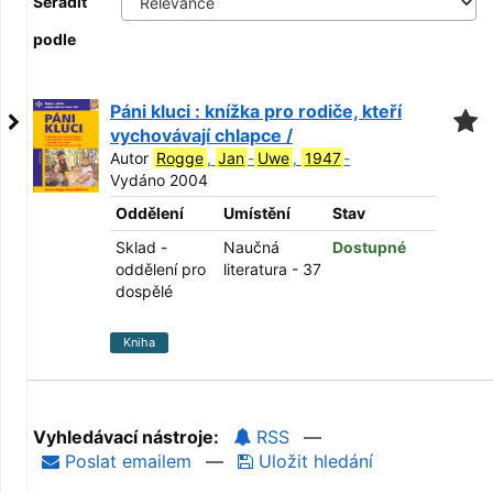
Seřadit
podle
Páni kluci : knížka pro rodiče, kteří
vychovávají chlapce /
Autor
Rogge
,
Jan
-
Uwe
,
1947
-
Vydáno 2004
Oddělení
Umístění
Stav
Sklad -
Naučná
Dostupné
oddělení pro
literatura - 37
dospělé
Kniha
Vyhledávací nástroje:
RSS
—
Poslat emailem
—
Uložit hledání