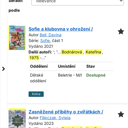
Seřadit
podle
Sofie a klubovna v ohrožení /
Autor
Bell, Davina
Série:
Sofie
, část 1
Vydáno 2021
Další autoři:
';
“
...
Bodnárová
,
Kateřina
,
1975
-...
”
Oddělení
Umístění
Stav
Dětské
Beletrie - M/I
Dostupné
oddělení
Kniha
Zasněžené příběhy o zvířátkách /
Autor
Filipczak, Sylwia
Vydáno 2023