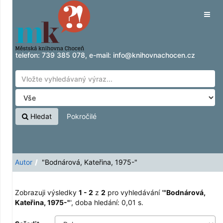
Zobrazuji výsledky
Přeskočit na obsah
1 - 2
z
2
pro vyhledávání '
"Bodnárová,
Tog
Kateřina, 1975-"
'
navig
telefon:
739 385 078
, e-mail:
info@knihovnachocen.cz
Hledat
Pokročilé
Autor
"Bodnárová, Kateřina, 1975-"
Zobrazuji výsledky
1 - 2
z
2
pro vyhledávání '
"Bodnárová,
Kateřina, 1975-"
'
, doba hledání: 0,01 s.