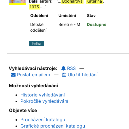
Další autoři:
';
“
...
Bodnárová
,
Kateřina
,
1975
-...
”
Oddělení
Umístění
Stav
Dětské
Beletrie - M
Dostupné
oddělení
Kniha
Vyhledávací nástroje:
RSS
—
Poslat emailem
—
Uložit hledání
Možnosti vyhledávání
Historie vyhledávání
Pokročilé vyhledávání
Objevte více
Procházení katalogu
Grafické procházení katalogu