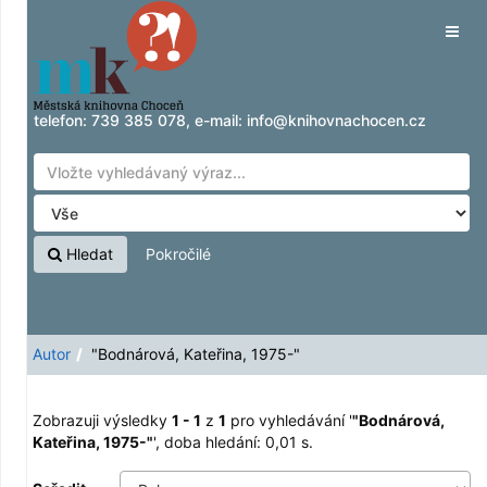
Zobrazuji výsledky
Přeskočit na obsah
1 - 1
z
1
pro vyhledávání '
"Bodnárová,
Tog
Kateřina, 1975-"
'
navig
telefon:
739 385 078
, e-mail:
info@knihovnachocen.cz
Hledat
Pokročilé
Autor
"Bodnárová, Kateřina, 1975-"
Zobrazuji výsledky
1 - 1
z
1
pro vyhledávání '
"Bodnárová,
Kateřina, 1975-"
'
, doba hledání: 0,01 s.