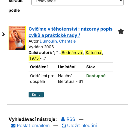
Seřadit
podle
Cvičíme v těhotenství : názorný popis
cviků a praktické rady /
Autor
Dumoulin, Chantale
Vydáno 2006
Další autoři:
';
“
...
Bodnárová
,
Kateřina
,
1975
-...
”
Oddělení
Umístění
Stav
Oddělení pro
Naučná
Dostupné
dospělé
literatura - 61
Kniha
Vyhledávací nástroje:
RSS
—
Poslat emailem
—
Uložit hledání