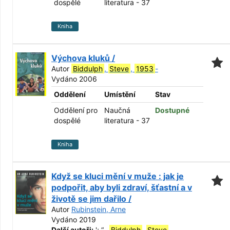
dospělé
literatura - 37
Kniha
Výchova kluků /
Autor
Biddulph
,
Steve
,
1953
-
Vydáno 2006
Oddělení
Umístění
Stav
Oddělení pro
Naučná
Dostupné
dospělé
literatura - 37
Kniha
Když se kluci mění v muže : jak je
podpořit, aby byli zdraví, šťastní a v
životě se jim dařilo /
Autor
Rubinstein, Arne
Vydáno 2019
Další autoři:
';
“
...
Biddulph
,
Steve
,