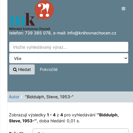
Zobrazuji výsledky
Přeskočit na obsah
1 - 4
z
4
pro vyhledávání '
"Biddulph, Steve,
Tog
1953-"
'
navig
telefon:
739 385 078
, e-mail:
info@knihovnachocen.cz
Hledat
Pokročilé
Autor
"Biddulph, Steve, 1953-"
Zobrazuji výsledky
1 - 4
z
4
pro vyhledávání '
"Biddulph,
Steve, 1953-"
'
, doba hledání: 0,01 s.