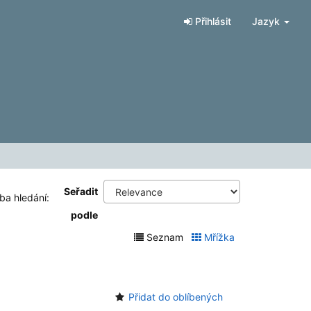
Přihlásit
Jazyk
Seřadit
ba hledání:
podle
Seznam
Mřížka
Přidat do oblíbených