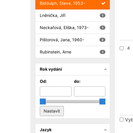
Biddulph, Steve, 1953-
Lněnička, Jiří
1
Neckařová, Eliška, 1973-
1
Pištorová, Jana, 1960-
2
4
Rubinstein, Arne
1
Rok vydání
Od:
do:
Vyb
Jazyk