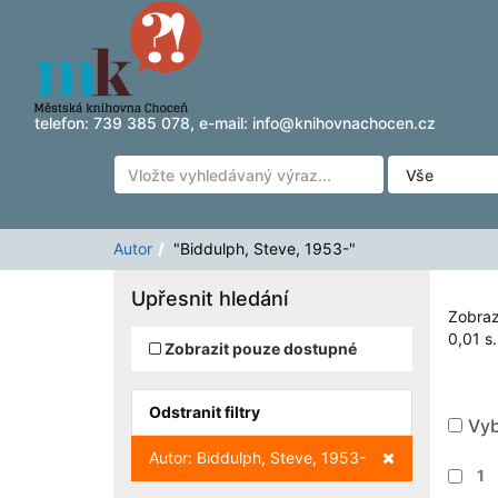
Zobrazuji výsledky
Přeskočit na obsah
1 - 4
z
4
pro vyhledávání '
"Biddulph, Steve, 195
telefon:
739 385 078
, e-mail:
info@knihovnachocen.cz
Autor
"Biddulph, Steve, 1953-"
Upřesnit hledání
Zobraz
0,01 s.
Zobrazit pouze dostupné
Odstranit filtry
Vyb
Zrušit filtr
Autor: Biddulph, Steve, 1953-
1