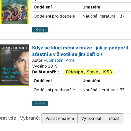
Oddělení
Umístění
Oddělení pro dospělé
Naučná literatura - 37
Kniha
Když se kluci mění v muže : jak je podpořit, 
šťastní a v životě se jim dařilo /
Autor
Rubinstein, Arne
Vydáno 2019
Další autoři:
';
“
...
Biddulph
,
Steve
,
1953
-...
”
Oddělení
Umístění
Oddělení pro dospělé
Naučná literatura - 37
Kniha
rat vše | Vybrané: