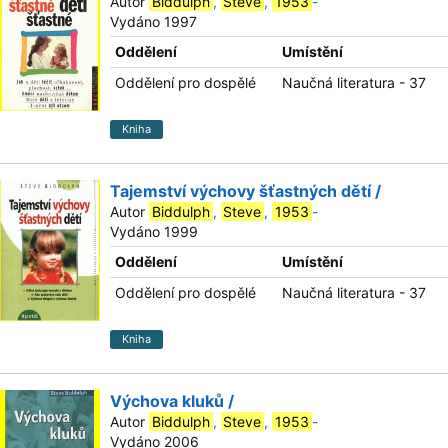
Autor
Biddulph
,
Steve
,
1953
-
Vydáno 1997
Oddělení
Umístění
Oddělení pro dospělé
Naučná literatura - 37
Kniha
Tajemství výchovy šťastných dětí /
Autor
Biddulph
,
Steve
,
1953
-
Vydáno 1999
Oddělení
Umístění
Oddělení pro dospělé
Naučná literatura - 37
Kniha
Výchova kluků /
Autor
Biddulph
,
Steve
,
1953
-
Vydáno 2006