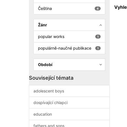
Vyhle
Čeština
4
Žánr
popular works
1
populárně-naučné publikace
1
Období
Související témata
adolescent boys
dospívající chlapci
education
fathers and sons