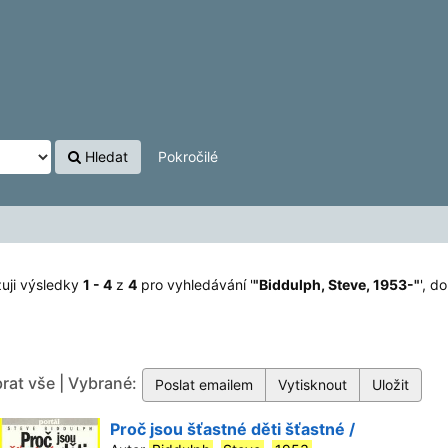
3-"
'
Hledat
Pokročilé
uji výsledky
1 - 4
z
4
pro vyhledávání '
"Biddulph, Steve, 1953-"
'
, do
rat vše | Vybrané:
Proč jsou šťastné děti šťastné /