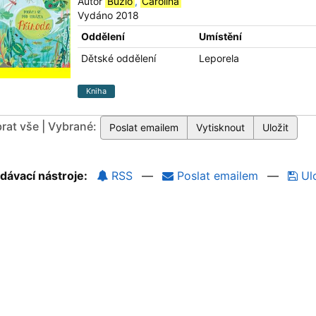
Autor
Búzio
,
Carolina
Vydáno 2018
Oddělení
Umístění
Dětské oddělení
Leporela
Kniha
rat vše | Vybrané:
dávací nástroje:
RSS
—
Poslat emailem
—
Ulo