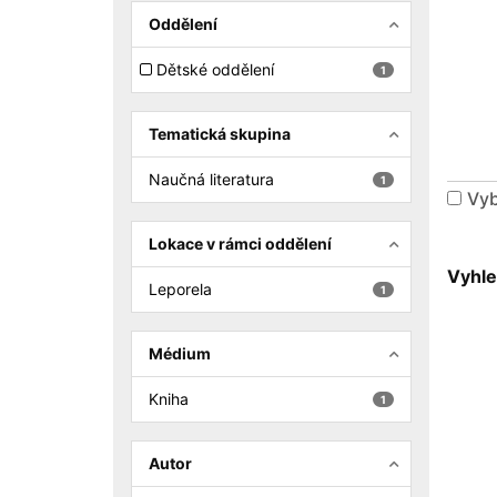
Oddělení
Dětské oddělení
1
Tematická skupina
Naučná literatura
1
Vyb
Lokace v rámci oddělení
Vyhle
Leporela
1
Médium
Kniha
1
Autor