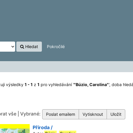
Hledat
Pokročilé
uji výsledky
1 - 1
z
1
pro vyhledávání '
"Búzio, Carolina"
'
, doba hledá
rat vše | Vybrané:
Příroda /