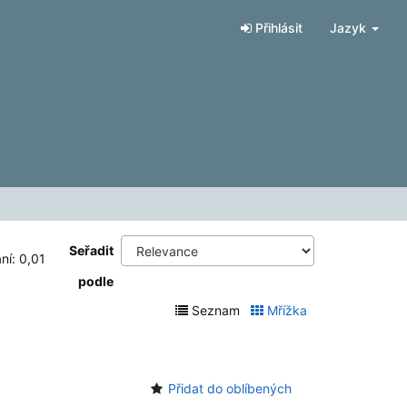
Přihlásit
Jazyk
Seřadit
ní: 0,01
podle
Seznam
Mřížka
Přidat do oblíbených