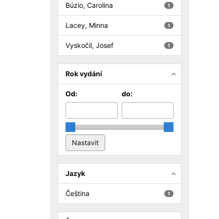
Búzio, Carolina
1
Lacey, Minna
1
Vyskočil, Josef
1
Rok vydání
Od:
do:
Jazyk
Čeština
1