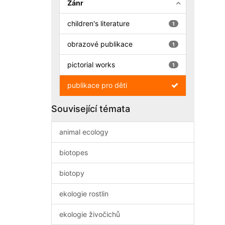
Žánr
children's literature
1
obrazové publikace
1
pictorial works
1
publikace pro děti
Související témata
animal ecology
biotopes
biotopy
ekologie rostlin
ekologie živočichů