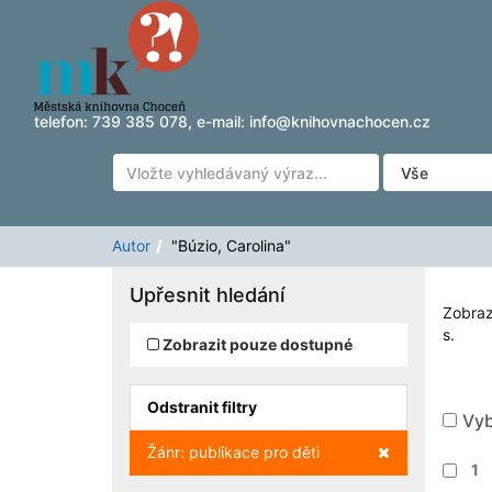
Zobrazuji výsledky
Přeskočit na obsah
1 - 1
z
1
pro vyhledávání '
"Búzio, Carolina"
'
telefon:
739 385 078
, e-mail:
info@knihovnachocen.cz
Autor
"Búzio, Carolina"
Upřesnit hledání
Zobraz
s.
Zobrazit pouze dostupné
Odstranit filtry
Vyb
Zrušit filtr
Žánr: publikace pro děti
1