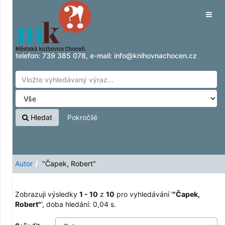
Zobrazuji výsledky
Přeskočit na obsah
1 - 10
z
10
pro vyhledávání '
"Čapek, Robert"
'
Tog
navig
telefon:
739 385 078
, e-mail:
info@knihovnachocen.cz
Hledat
Pokročilé
Autor
"Čapek, Robert"
Zobrazuji výsledky
1 - 10
z
10
pro vyhledávání '
"Čapek,
Robert"
'
, doba hledání: 0,04 s.