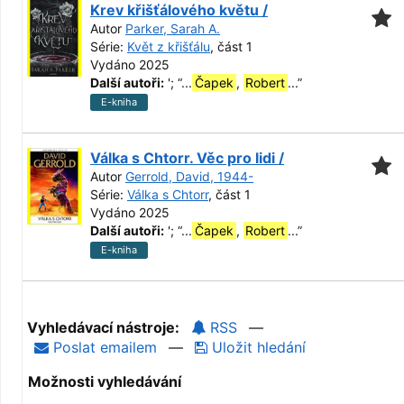
Krev křišťálového květu /
Autor
Parker, Sarah A.
Série:
Květ z křišťálu
, část 1
Vydáno 2025
Další autoři:
';
“
...
Čapek
,
Robert
...
”
E-kniha
Válka s Chtorr. Věc pro lidi /
Autor
Gerrold, David, 1944-
Série:
Válka s Chtorr
, část 1
Vydáno 2025
Další autoři:
';
“
...
Čapek
,
Robert
...
”
E-kniha
Vyhledávací nástroje:
RSS
—
Poslat emailem
—
Uložit hledání
Možnosti vyhledávání