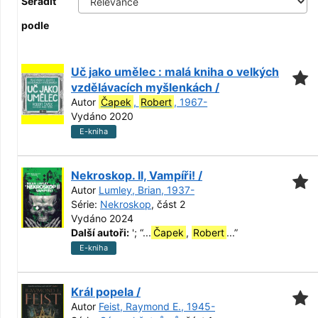
Seřadit
podle
Uč jako umělec : malá kniha o velkých
vzdělávacích myšlenkách /
Autor
Čapek
,
Robert
, 1967-
Vydáno 2020
E-kniha
Nekroskop. II, Vampíři! /
Autor
Lumley, Brian, 1937-
Série:
Nekroskop
, část 2
Vydáno 2024
Další autoři:
';
“
...
Čapek
,
Robert
...
”
E-kniha
Král popela /
Autor
Feist, Raymond E., 1945-