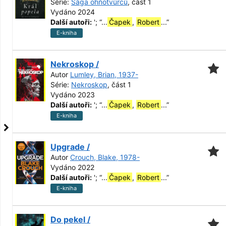
Série:
Sága ohňotvůrců
, část 1
Vydáno 2024
Další autoři:
';
“
...
Čapek
,
Robert
...
”
E-kniha
Nekroskop /
Autor
Lumley, Brian, 1937-
Série:
Nekroskop
, část 1
Vydáno 2023
Další autoři:
';
“
...
Čapek
,
Robert
...
”
E-kniha
Upgrade /
Autor
Crouch, Blake, 1978-
Vydáno 2022
Další autoři:
';
“
...
Čapek
,
Robert
...
”
E-kniha
Do pekel /