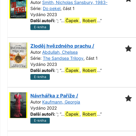
Autor
Smith, Nicholas Sansbury, 1983-
Série:
Do pekel
, část 1
Vydáno 2023
Další autoři:
';
“
...
Čapek
,
Robert
...
”
E-kniha
Zloděj hvězdného prachu /
Autor
Abdullah, Chelsea
Série:
The Sandsea Trilogy
, část 1
Vydáno 2023
Další autoři:
';
“
...
Čapek
,
Robert
...
”
E-kniha
Návrhářka z Paříže /
Autor
Kaufmann, Georgia
Vydáno 2022
Další autoři:
';
“
...
Čapek
,
Robert
...
”
E-kniha