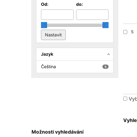
Od:
do:
5
Jazyk
Čeština
5
Vyb
Vyhle
Možnosti vyhledávání