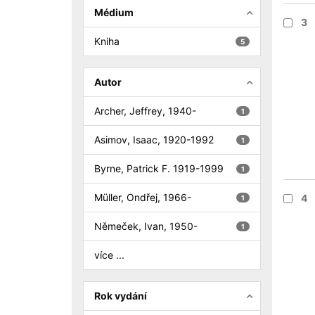
Médium
3
Kniha
5
Autor
Archer, Jeffrey, 1940-
1
Asimov, Isaac, 1920-1992
1
Byrne, Patrick F. 1919-1999
1
Müller, Ondřej, 1966-
4
1
Němeček, Ivan, 1950-
1
více ...
Rok vydání