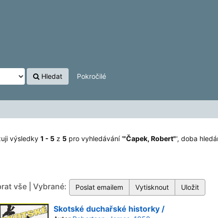
Hledat
Pokročilé
uji výsledky
1 - 5
z
5
pro vyhledávání '
"Čapek, Robert"
'
, doba hledá
rat vše | Vybrané:
Skotské duchařské historky /