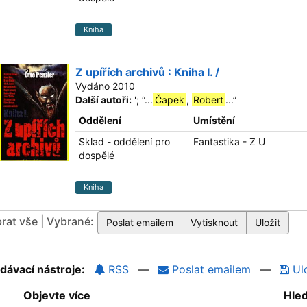
Kniha
Z upířích archivů : Kniha I. /
Vydáno 2010
Další autoři:
';
“
...
Čapek
,
Robert
...
”
Oddělení
Umístění
Sklad - oddělení pro
Fantastika - Z U
dospělé
Kniha
rat vše | Vybrané:
dávací nástroje:
RSS
—
Poslat emailem
—
Ulo
Objevte více
Hle