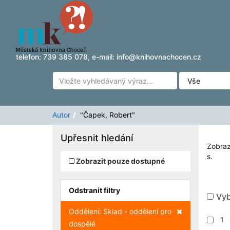
Zobrazuji výsledky
Přeskočit na obsah
1 - 5
z
5
pro vyhledávání '
"Čapek, Robert"
'
telefon:
739 385 078
, e-mail:
info@knihovnachocen.cz
Autor
"Čapek, Robert"
Upřesnit hledání
Zobraz
s.
Zobrazit pouze dostupné
Odstranit filtry
Vyb
Zrušit filtr
Oddělení: Sklad - oddělení pro
1
dospělé