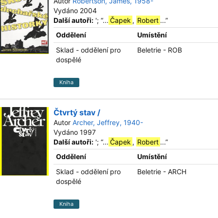
Autor
Robertson, James, 1958-
Vydáno 2004
Další autoři:
';
“
...
Čapek
,
Robert
...
”
Oddělení
Umístění
Sklad - oddělení pro
Beletrie - ROB
dospělé
Kniha
Čtvrtý stav /
Autor
Archer, Jeffrey, 1940-
Vydáno 1997
Další autoři:
';
“
...
Čapek
,
Robert
...
”
Oddělení
Umístění
Sklad - oddělení pro
Beletrie - ARCH
dospělé
Kniha