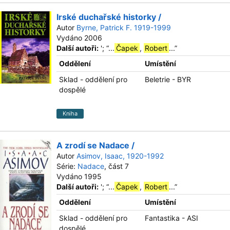
Irské duchařské historky /
Autor
Byrne, Patrick F. 1919-1999
Vydáno 2006
Další autoři:
';
“
...
Čapek
,
Robert
...
”
Oddělení
Umístění
Sklad - oddělení pro
Beletrie - BYR
dospělé
Kniha
A zrodí se Nadace /
Autor
Asimov, Isaac, 1920-1992
Série:
Nadace
, část 7
Vydáno 1995
Další autoři:
';
“
...
Čapek
,
Robert
...
”
Oddělení
Umístění
Sklad - oddělení pro
Fantastika - ASI
dospělé