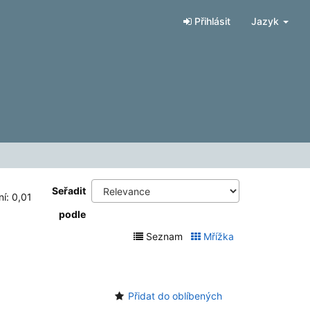
Přihlásit
Jazyk
Seřadit
ní: 0,01
podle
Seznam
Mřížka
Přidat do oblíbených