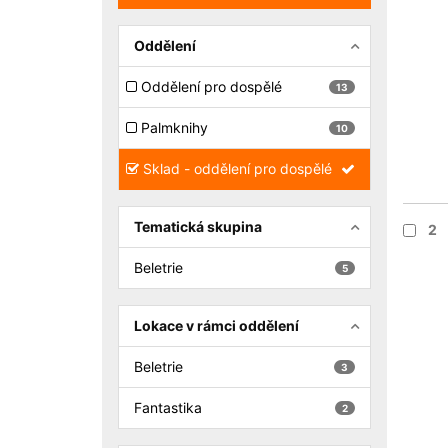
Oddělení
Oddělení pro dospělé
13
Palmknihy
10
Sklad - oddělení pro dospělé
Tematická skupina
2
Beletrie
5
Lokace v rámci oddělení
Beletrie
3
Fantastika
2