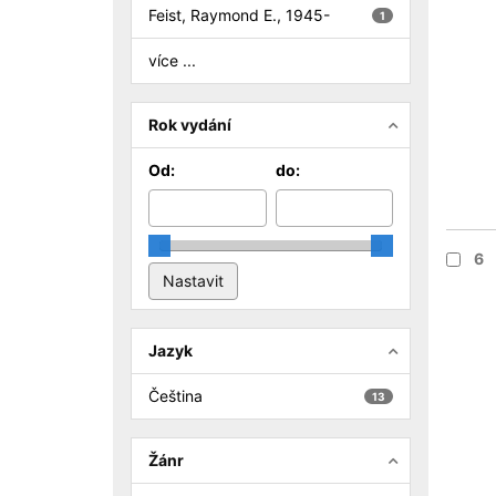
Feist, Raymond E., 1945-
1
více ...
Rok vydání
Od:
do:
6
Jazyk
Čeština
13
Žánr