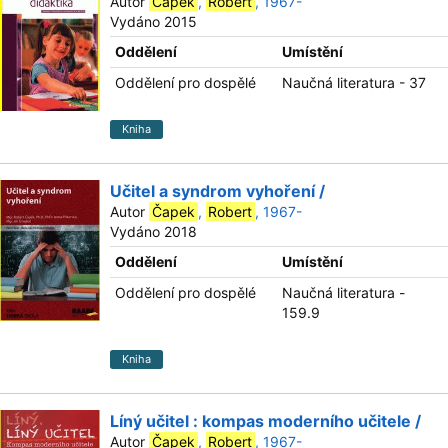
Autor
Čapek
,
Robert
, 1967-
Vydáno 2015
Oddělení
Umístění
Oddělení pro dospělé
Naučná literatura - 37
Kniha
Učitel a syndrom vyhoření /
Autor
Čapek
,
Robert
, 1967-
Vydáno 2018
Oddělení
Umístění
Oddělení pro dospělé
Naučná literatura -
159.9
Kniha
Líný učitel : kompas moderního učitele /
Autor
Čapek
,
Robert
, 1967-