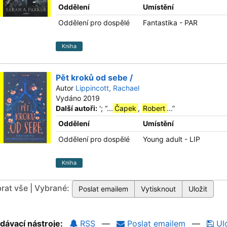
Oddělení
Umístění
Oddělení pro dospělé
Fantastika - PAR
Kniha
Pět kroků od sebe /
Autor
Lippincott, Rachael
Vydáno 2019
Další autoři:
';
“
...
Čapek
,
Robert
...
”
Oddělení
Umístění
Oddělení pro dospělé
Young adult - LIP
Kniha
rat vše | Vybrané:
dávací nástroje:
RSS
—
Poslat emailem
—
Ulo