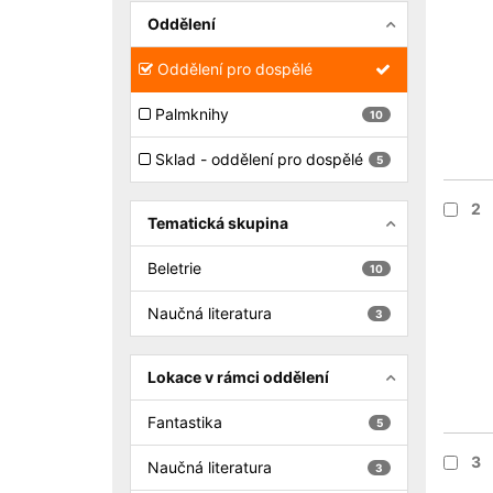
Oddělení
Oddělení pro dospělé
Palmknihy
10
Sklad - oddělení pro dospělé
5
2
Tematická skupina
Beletrie
10
Naučná literatura
3
Lokace v rámci oddělení
Fantastika
5
3
Naučná literatura
3