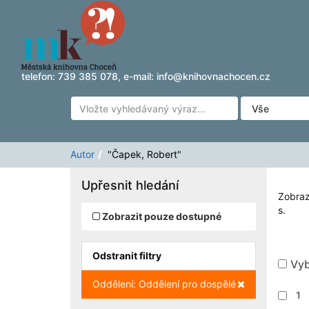
Zobrazuji výsledky
Přeskočit na obsah
1 - 13
z
13
pro vyhledávání '
"Čapek, Robert"
'
telefon:
739 385 078
, e-mail:
info@knihovnachocen.cz
Autor
"Čapek, Robert"
Upřesnit hledání
Zobraz
s.
Zobrazit pouze dostupné
Odstranit filtry
Vyb
Zrušit filtr
Oddělení: Oddělení pro dospělé
1