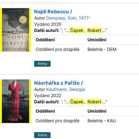
Najdi Rebeccu /
Autor
Dempsey, Eoin, 1977-
Vydáno 2020
Další autoři:
';
“
...
Čapek
,
Robert
...
”
Oddělení
Umístění
Oddělení pro dospělé
Beletrie - DEM
Kniha
Návrhářka z Paříže /
Autor
Kaufmann, Georgia
Vydáno 2022
Další autoři:
';
“
...
Čapek
,
Robert
...
”
Oddělení
Umístění
Oddělení pro dospělé
Beletrie - KAU
Kniha