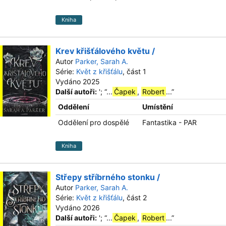
Kniha
Krev křišťálového květu /
Autor
Parker, Sarah A.
Série:
Květ z křišťálu
, část 1
Vydáno 2025
Další autoři:
';
“
...
Čapek
,
Robert
...
”
Oddělení
Umístění
Oddělení pro dospělé
Fantastika - PAR
Kniha
Střepy stříbrného stonku /
Autor
Parker, Sarah A.
Série:
Květ z křišťálu
, část 2
Vydáno 2026
Další autoři:
';
“
...
Čapek
,
Robert
...
”