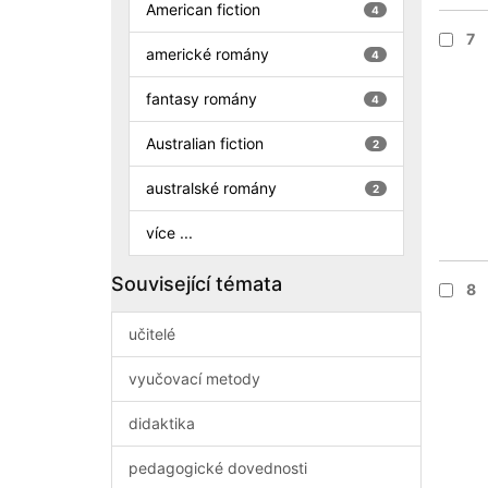
American fiction
4
7
americké romány
4
fantasy romány
4
Australian fiction
2
australské romány
2
více ...
Související témata
8
učitelé
vyučovací metody
didaktika
pedagogické dovednosti