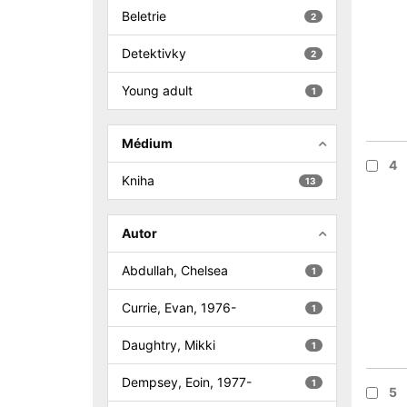
Beletrie
2
Detektivky
2
Young adult
1
Médium
4
Kniha
13
Autor
Abdullah, Chelsea
1
Currie, Evan, 1976-
1
Daughtry, Mikki
1
Dempsey, Eoin, 1977-
1
5