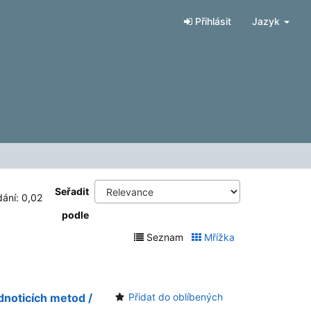
Přihlásit
Jazyk
Seřadit
dání: 0,02
podle
Seznam
Mřížka
dnoticích metod /
Přidat do oblíbených