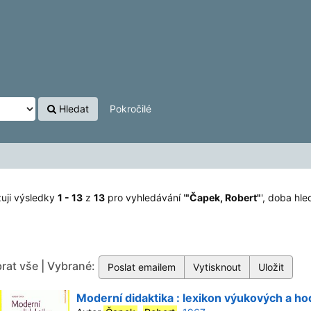
Hledat
Pokročilé
uji výsledky
1 - 13
z
13
pro vyhledávání '
"Čapek, Robert"
'
, doba hle
rat vše | Vybrané:
Moderní didaktika : lexikon výukových a ho