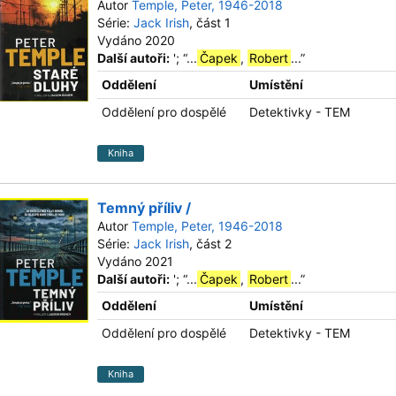
Autor
Temple, Peter, 1946-2018
Série:
Jack Irish
, část 1
Vydáno 2020
Další autoři:
';
“
...
Čapek
,
Robert
...
”
Oddělení
Umístění
Oddělení pro dospělé
Detektivky - TEM
Kniha
Temný příliv /
Autor
Temple, Peter, 1946-2018
Série:
Jack Irish
, část 2
Vydáno 2021
Další autoři:
';
“
...
Čapek
,
Robert
...
”
Oddělení
Umístění
Oddělení pro dospělé
Detektivky - TEM
Kniha