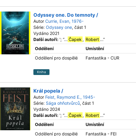
Odyssey one. Do temnoty /
Autor
Currie, Evan, 1976-
Série:
Odyssey one
, část 1
Vydáno 2021
Další autoři:
';
“
...
Čapek
,
Robert
...
”
Oddělení
Umístění
Oddělení pro dospělé
Fantastika - CUR
Kniha
Král popela /
Autor
Feist, Raymond E., 1945-
Série:
Sága ohňotvůrců
, část 1
Vydáno 2024
Další autoři:
';
“
...
Čapek
,
Robert
...
”
Oddělení
Umístění
Oddělení pro dospělé
Fantastika - FEI