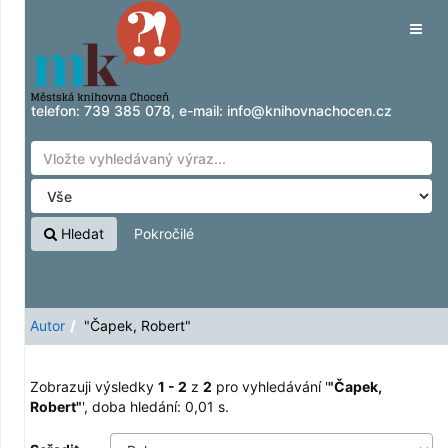
Zobrazuji výsledky
Přeskočit na obsah
1 - 2
z
2
pro vyhledávání '
"Čapek, Robert"
'
Tog
navig
telefon:
739 385 078
, e-mail:
info@knihovnachocen.cz
Hledat
Pokročilé
Autor
"Čapek, Robert"
Zobrazuji výsledky
1 - 2
z
2
pro vyhledávání '
"Čapek,
Robert"
'
, doba hledání: 0,01 s.