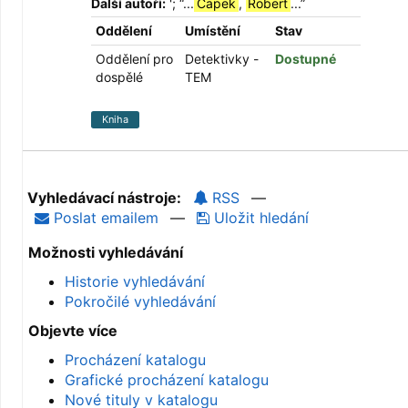
Další autoři:
';
“
...
Čapek
,
Robert
...
”
Oddělení
Umístění
Stav
Oddělení pro
Detektivky -
Dostupné
dospělé
TEM
Kniha
Vyhledávací nástroje:
RSS
—
Poslat emailem
—
Uložit hledání
Možnosti vyhledávání
Historie vyhledávání
Pokročilé vyhledávání
Objevte více
Procházení katalogu
Grafické procházení katalogu
Nové tituly v katalogu