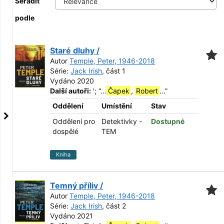
Seřadit
podle
Staré dluhy /
Autor
Temple, Peter, 1946-2018
Série:
Jack Irish
, část 1
Vydáno 2020
Další autoři:
';
“
...
Čapek
,
Robert
...
”
Oddělení
Umístění
Stav
Oddělení pro
Detektivky -
Dostupné
dospělé
TEM
Kniha
Temný příliv /
Autor
Temple, Peter, 1946-2018
Série:
Jack Irish
, část 2
Vydáno 2021