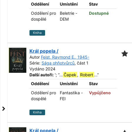
Oddělení
Umístění
Stav
Oddělení pro
Beletrie -
Dostupné
dospělé
DEM
Kniha
Král popela /
Autor
Feist, Raymond E., 1945-
Série:
Sága ohňotvůrců
, část 1
Vydáno 2024
Další autoři:
';
“
...
Čapek
,
Robert
...
”
Oddělení
Umístění
Stav
Oddělení pro
Fantastika -
Vypůjčeno
dospělé
FEI
Kniha
Král popela /