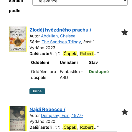
Seřadit
podle
Zloděj hvězdného prachu /
Autor
Abdullah, Chelsea
Série:
The Sandsea Trilogy
, část 1
Vydáno 2023
Další autoři:
';
“
...
Čapek
,
Robert
...
”
Oddělení
Umístění
Stav
Oddělení pro
Fantastika -
Dostupné
dospělé
ABD
Kniha
Najdi Rebeccu /
Autor
Dempsey, Eoin, 1977-
Vydáno 2020
Další autoři:
';
“
...
Čapek
,
Robert
...
”