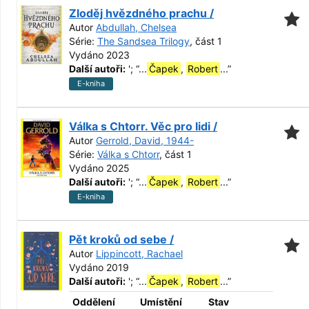
Zloděj hvězdného prachu /
Autor
Abdullah, Chelsea
Série:
The Sandsea Trilogy
, část 1
Vydáno 2023
Další autoři:
';
“
...
Čapek
,
Robert
...
”
E-kniha
Válka s Chtorr. Věc pro lidi /
Autor
Gerrold, David, 1944-
Série:
Válka s Chtorr
, část 1
Vydáno 2025
Další autoři:
';
“
...
Čapek
,
Robert
...
”
E-kniha
Pět kroků od sebe /
Autor
Lippincott, Rachael
Vydáno 2019
Další autoři:
';
“
...
Čapek
,
Robert
...
”
Oddělení
Umístění
Stav