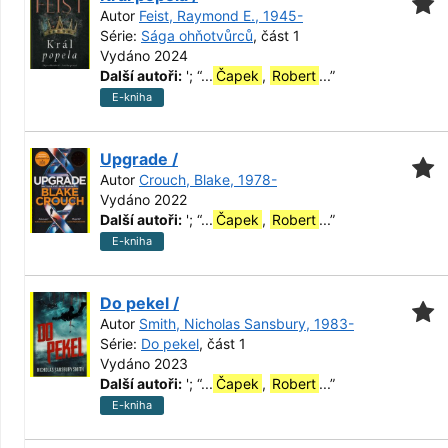
Autor
Feist, Raymond E., 1945-
Série:
Sága ohňotvůrců
, část 1
Vydáno 2024
Další autoři:
';
“
...
Čapek
,
Robert
...
”
E-kniha
Upgrade /
Autor
Crouch, Blake, 1978-
Vydáno 2022
Další autoři:
';
“
...
Čapek
,
Robert
...
”
E-kniha
Do pekel /
Autor
Smith, Nicholas Sansbury, 1983-
Série:
Do pekel
, část 1
Vydáno 2023
Další autoři:
';
“
...
Čapek
,
Robert
...
”
E-kniha