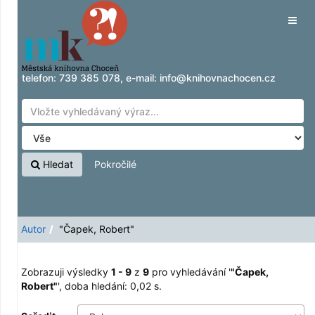
Zobrazuji výsledky
Přeskočit na obsah
1 - 9
z
9
pro vyhledávání '
"Čapek, Robert"
'
Tog
navig
telefon:
739 385 078
, e-mail:
info@knihovnachocen.cz
Hledat
Pokročilé
Autor
"Čapek, Robert"
Zobrazuji výsledky
1 - 9
z
9
pro vyhledávání '
"Čapek,
Robert"
'
, doba hledání: 0,02 s.