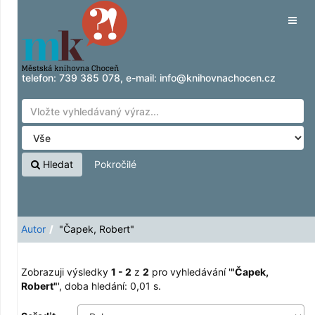
Zobrazuji výsledky
Přeskočit na obsah
1 - 2
z
2
pro vyhledávání '
"Čapek, Robert"
'
Tog
navig
telefon:
739 385 078
, e-mail:
info@knihovnachocen.cz
Hledat
Pokročilé
Autor
"Čapek, Robert"
Zobrazuji výsledky
1 - 2
z
2
pro vyhledávání '
"Čapek,
Robert"
'
, doba hledání: 0,01 s.