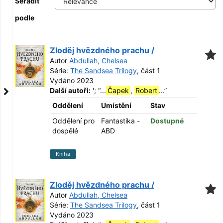
Seřadit
podle
Zloděj hvězdného prachu /
Autor
Abdullah, Chelsea
Série:
The Sandsea Trilogy
, část 1
Vydáno 2023
Další autoři:
';
“
...
Čapek
,
Robert
...
”
Oddělení
Umístění
Stav
Oddělení pro
Fantastika -
Dostupné
dospělé
ABD
Kniha
Zloděj hvězdného prachu /
Autor
Abdullah, Chelsea
Série:
The Sandsea Trilogy
, část 1
Vydáno 2023