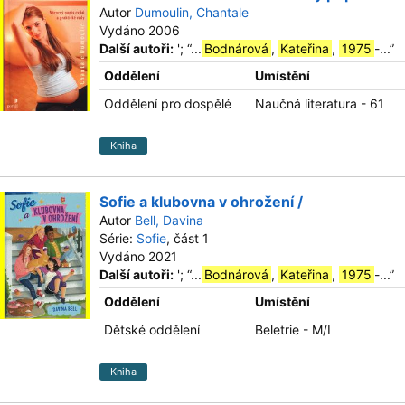
Autor
Dumoulin, Chantale
Vydáno 2006
Další autoři:
';
“
...
Bodnárová
,
Kateřina
,
1975
-...
”
Oddělení
Umístění
Oddělení pro dospělé
Naučná literatura - 61
Kniha
Sofie a klubovna v ohrožení /
Autor
Bell, Davina
Série:
Sofie
, část 1
Vydáno 2021
Další autoři:
';
“
...
Bodnárová
,
Kateřina
,
1975
-...
”
Oddělení
Umístění
Dětské oddělení
Beletrie - M/I
Kniha