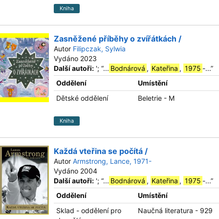
Kniha
Zasněžené příběhy o zvířátkách /
Autor
Filipczak, Sylwia
Vydáno 2023
Další autoři:
';
“
...
Bodnárová
,
Kateřina
,
1975
-...
”
Oddělení
Umístění
Dětské oddělení
Beletrie - M
Kniha
Každá vteřina se počítá /
Autor
Armstrong, Lance, 1971-
Vydáno 2004
Další autoři:
';
“
...
Bodnárová
,
Kateřina
,
1975
-...
”
Oddělení
Umístění
Sklad - oddělení pro
Naučná literatura - 929