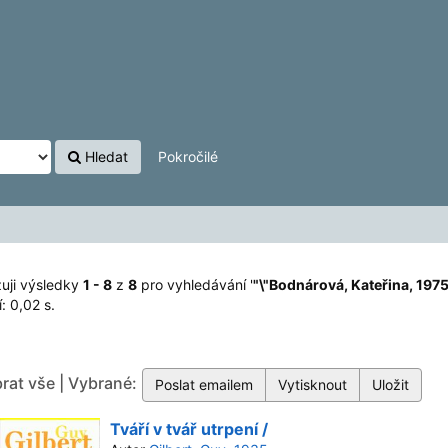
a, 1975-\""
'
Hledat
Pokročilé
uji výsledky
1 - 8
z
8
pro vyhledávání '
"\"Bodnárová, Kateřina, 1975
: 0,02 s.
rat vše | Vybrané:
Tváří v tvář utrpení /