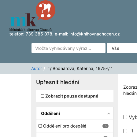
Zobrazuji výsledky
Přeskočit na obsah
1 - 8
z
8
pro vyhledávání '
"\"Bodnárová, Kateřin
telefon:
739 385 078
, e-mail:
info@knihovnachocen.cz
Autor
"\"Bodnárová, Kateřina, 1975-\""
Upřesnit hledání
Zobraz
hledání
Zobrazit pouze dostupné
Oddělení
Vyb
Oddělení pro dospělé
5
1