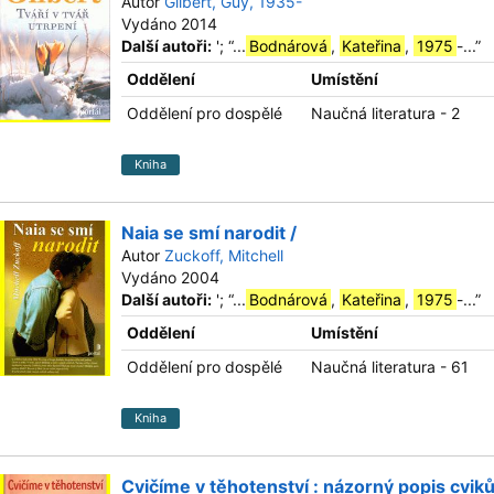
Autor
Gilbert, Guy, 1935-
Vydáno 2014
Další autoři:
';
“
...
Bodnárová
,
Kateřina
,
1975
-...
”
Oddělení
Umístění
Oddělení pro dospělé
Naučná literatura - 2
Kniha
Naia se smí narodit /
Autor
Zuckoff, Mitchell
Vydáno 2004
Další autoři:
';
“
...
Bodnárová
,
Kateřina
,
1975
-...
”
Oddělení
Umístění
Oddělení pro dospělé
Naučná literatura - 61
Kniha
Cvičíme v těhotenství : názorný popis cviků