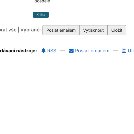
dospělé
Kniha
rat vše | Vybrané:
dávací nástroje:
RSS
—
Poslat emailem
—
Ulo