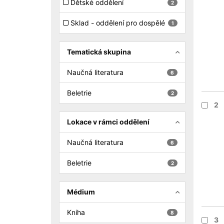
Dětské oddělení
2
Sklad - oddělení pro dospělé
1
Tematická skupina
Naučná literatura
6
Beletrie
2
2
Lokace v rámci oddělení
Naučná literatura
6
Beletrie
2
Médium
Kniha
8
3