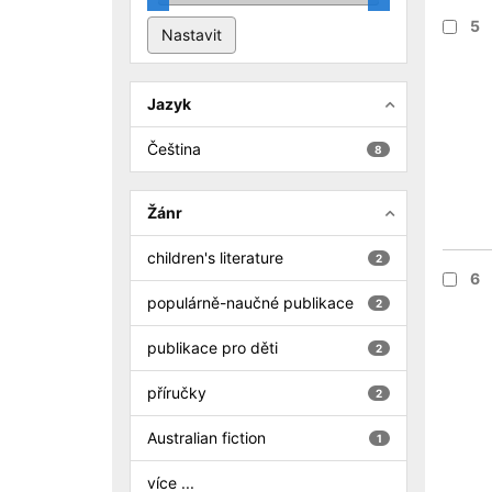
5
Jazyk
Čeština
8
Žánr
children's literature
2
6
populárně-naučné publikace
2
publikace pro děti
2
příručky
2
Australian fiction
1
více ...