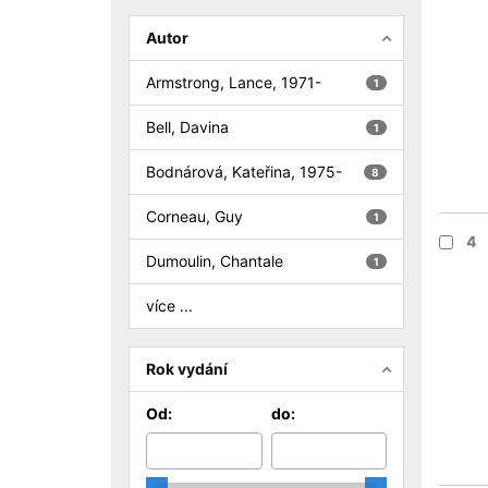
Autor
Armstrong, Lance, 1971-
1
Bell, Davina
1
Bodnárová, Kateřina, 1975-
8
Corneau, Guy
1
4
Dumoulin, Chantale
1
více ...
Rok vydání
Od:
do: