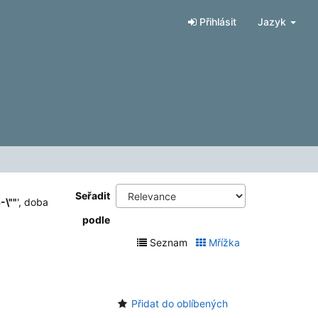
Přihlásit
Jazyk
Seřadit
-\""
'
, doba
podle
Seznam
Mřížka
Přidat do oblíbených