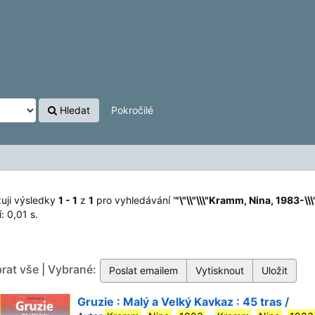
83-\\\"\\"\""
'
Hledat
Pokročilé
uji výsledky
1 - 1
z
1
pro vyhledávání '
"\"\\"\\\"Kramm, Nina, 1983-\\\"
: 0,01 s.
rat vše | Vybrané:
Gruzie : Malý a Velký Kavkaz : 45 tras /