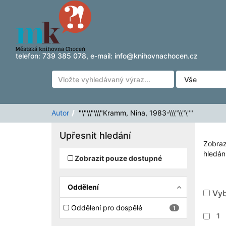
Zobrazuji výsledky
Přeskočit na obsah
1 - 1
z
1
pro vyhledávání '
"\"\\"\\\"Kramm, Nina, 19
telefon:
739 385 078
, e-mail:
info@knihovnachocen.cz
Autor
"\"\\"\\\"Kramm, Nina, 1983-\\\"\\"\""
Upřesnit hledání
Zobraz
hledání
Zobrazit pouze dostupné
Oddělení
Vyb
Oddělení pro dospělé
1
1