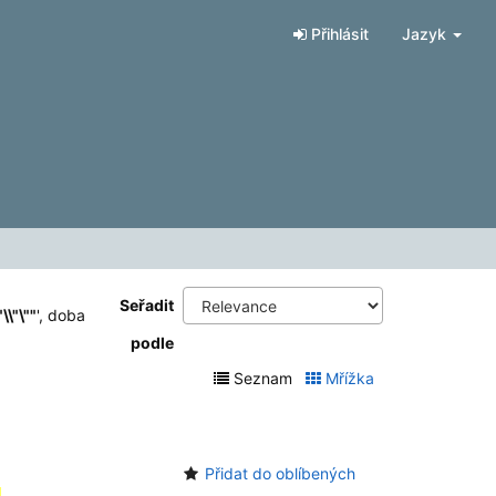
Přihlásit
Jazyk
Seřadit
\\"\""
'
, doba
podle
Seznam
Mřížka
Přidat do oblíbených