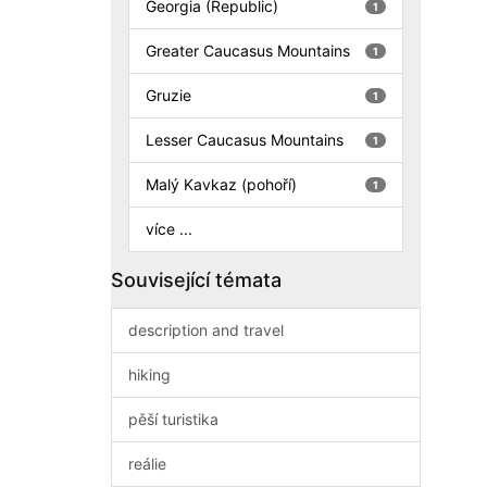
Georgia (Republic)
1
Greater Caucasus Mountains
1
Gruzie
1
Lesser Caucasus Mountains
1
Malý Kavkaz (pohoří)
1
více ...
Související témata
description and travel
hiking
pěší turistika
reálie