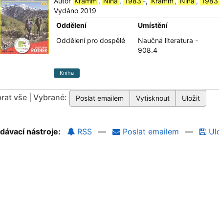
Autor
Kramm
,
Nina
,
1983
-
,
Kramm
,
Nina
,
1983
Vydáno 2019
Oddělení
Umístění
Oddělení pro dospělé
Naučná literatura -
908.4
Kniha
rat vše | Vybrané:
dávací nástroje:
RSS
—
Poslat emailem
—
Ulo